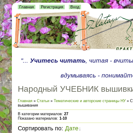
Главная
Регистрация
Вход
"...
Учитесь читать
, читая - вчит
вдумываясь - понимайте
Народный УЧЕБНИК вышивк
Главная
»
Статьи
»
Тематические и авторские страницы НУ
» С
вышивания
В категории материалов
:
27
Показано материалов
:
1-10
Сортировать по
:
Дате