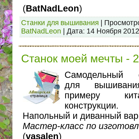
(
BatNadLeon
)
Станки для вышивания
|
Просмотр
BatNadLeon
|
Дата:
14 Ноября 201
Станок моей мечты - 2
Самодельный с
для вышиван
примеру кита
конструкции.
Напольный и диванный вар
Мастер-класс по изготов
(
vasalen
)