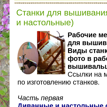
Станки для вышивани
и настольные)
Рабочие ме
для вышив
Виды станк
фото в раб
вышиваль
Ссылки на 
по изготовлению станков.
Часть первая
Диванные и настольные 