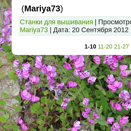
(
Mariya73
)
Станки для вышивания
|
Просмотр
Mariya73
|
Дата:
20 Сентября 2012
1-10
11-20
21-27
Copyr