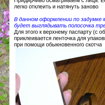
Придирчиво осматриваем с лица. Ес
легко отклеить и натянуть заново
В данном оформлении по задумке 
будет выглядывать полосочка тр
Для этого к верхнему паспарту (с о
приклеивается ленточка для упаков
при помощи обыкновенного скотча