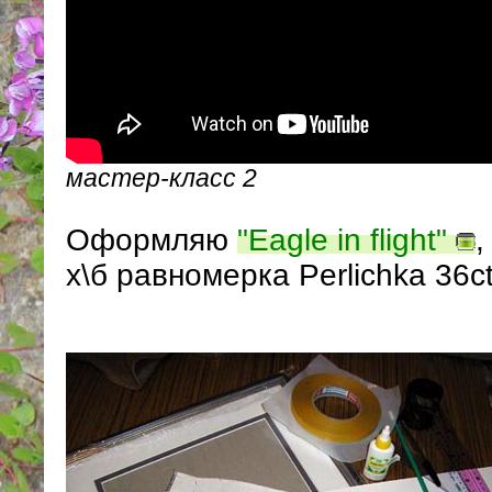
мастер-класс 2
Оформляю
"Eagle in flight"
,
х\б равномерка Perlichka 36c