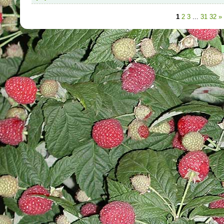
1
2
3
...
31
32
»
Copyr