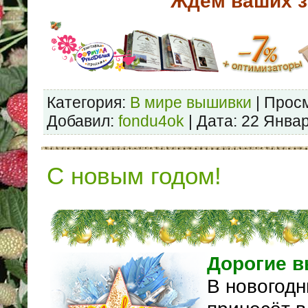
Ждём ваших з
Категория:
В мире вышивки
| Просм
Добавил:
fondu4ok
| Дата:
22 Янва
С новым годом!
Дорогие 
В новогод