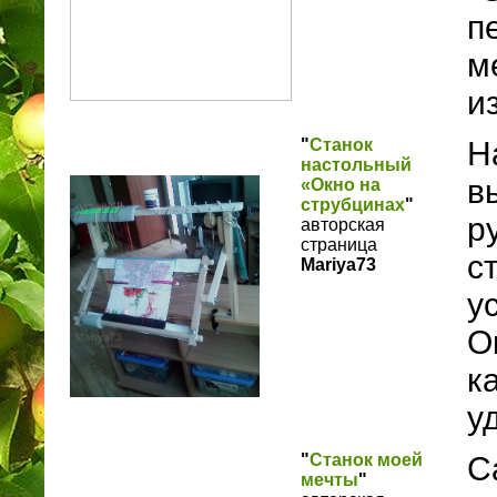
п
м
и
"
Станок
Н
настольный
в
«Окно на
струбцинах
"
р
авторская
страница
с
Mariya73
у
О
к
у
"
Станок моей
С
мечты
"