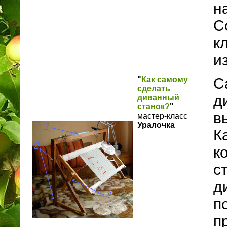
н
С
к
и
"
Как самому
С
сделать
д
диванный
станок?
"
в
мастер-класс
Уралочка
К
к
с
д
п
п