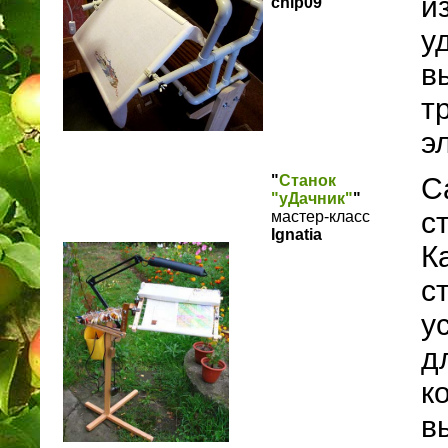
и
chip09
у
в
т
э
"
Станок
С
"уДачник"
"
с
мастер-класс
Ignatia
К
с
у
д
к
в