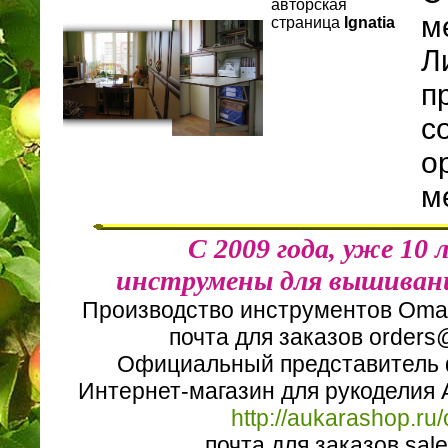
авторская
м
страница
Ignatia
Л
п
с
о
м
С 2009 года, уже 10 
инструмены для вышиван
Производство инструментов Oma
почта для заказов orders
Официальный представитель 
Интернет-магазин для рукоделия А
http://aukarashop.ru
почта для заказов sal