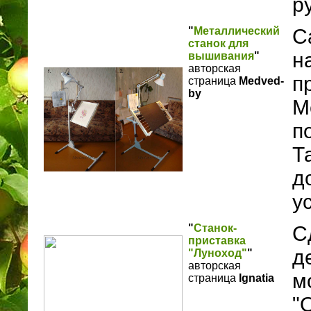
р
"
Металлический
С
станок для
н
вышивания
"
авторская
п
страница
Medved-
by
М
п
Т
д
у
"
Станок-
С
приставка
д
"Луноход"
"
авторская
м
страница
Ignatia
"