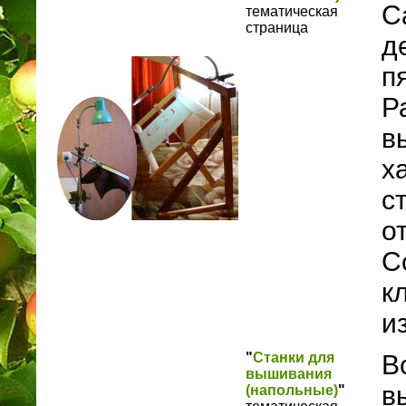
С
тематическая
страница
д
п
Р
в
х
с
о
С
к
и
"
Станки для
В
вышивания
в
(напольные)
"