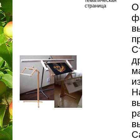
тематическая
О
страница
ф
в
п
С
д
м
и
Н
в
р
в
С