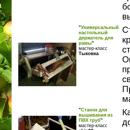
б
в
"
Универсальный
С
настольный
к
держатель для
рамы
"
с
мастер-класс
Тыковка
О
п
с
П
м
"
Станок для
К
вышивания из
д
ПВХ труб
"
мастер-класс