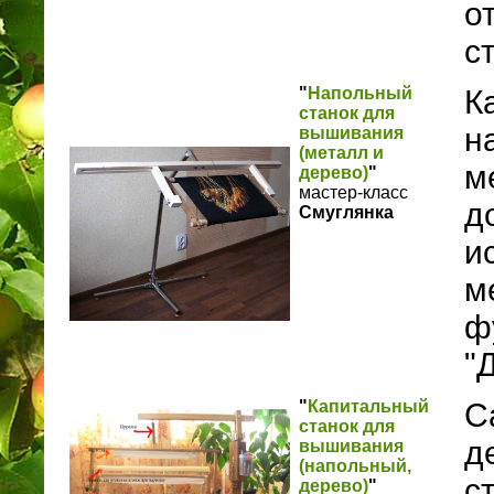
о
с
"
Напольный
К
станок для
н
вышивания
(металл и
м
дерево)
"
мастер-класс
д
Смуглянка
и
м
ф
"
"
Капитальный
С
станок для
д
вышивания
(напольный,
с
дерево)
"