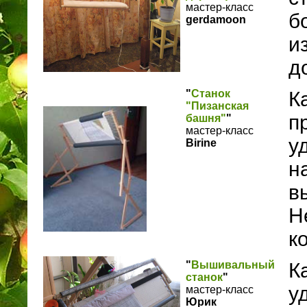
мастер-класс
б
gerdamoon
и
д
"
Станок
К
"Пизанская
п
башня"
"
мастер-класс
у
Birine
н
в
Н
к
"
Вышивальный
К
станок
"
у
мастер-класс
Юрик