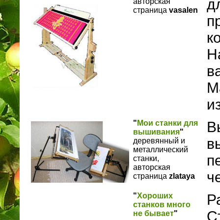
д
авторская
страница
vasalen
п
к
Н
в
М
и
"
Мои станки для
В
вышивания
"
в
деревянный и
металлический
п
станки,
авторская
ч
страница
zlataya
"
Хороших
Р
станков много
С
не бывает
"