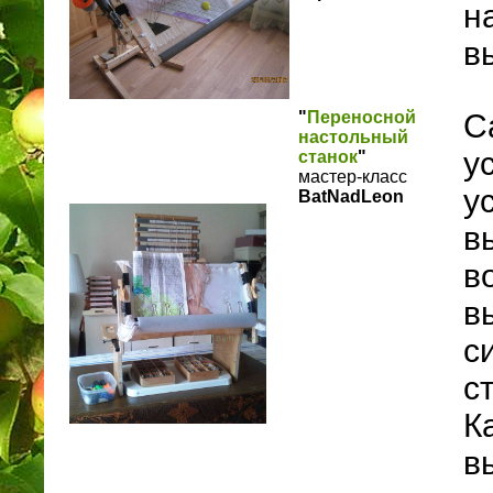
н
в
"
Переносной
С
настольный
у
станок
"
мастер-класс
у
BatNadLeon
в
в
в
с
с
К
в