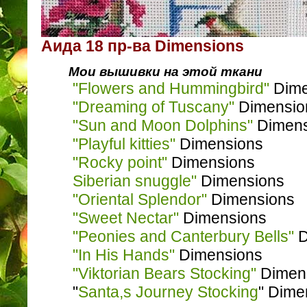
Аида 18 пр-ва Dimensions
Мои вышивки на этой ткани
"Flowers and Hummingbird"
Dime
"Dreaming of Tuscany"
Dimensio
"Sun and Moon Dolphins"
Dimens
"Playful kitties"
Dimensions
"Rocky point"
Dimensions
Siberian snuggle"
Dimensions
"Oriental Splendor"
Dimensions
"Sweet Nectar"
Dimensions
"Peonies and Canterbury Bells"
D
"In His Hands"
Dimensions
"Viktorian Bears Stocking"
Dimen
"
Santa,s Journey Stocking
" Dime