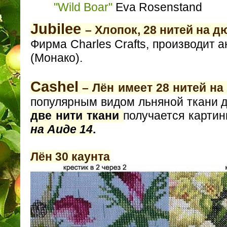
"Wild Boar"
Eva Rosenstand
Jubilee
– Хлопок, 28 нитей на 
Фирма Charles Crafts, производит 
(Монако).
Сashel
– Лён имеет 28 нитей н
популярным видом льняной ткани 
две нити ткани
получается картин
на Аиде 14
.
Лён 30 каунта