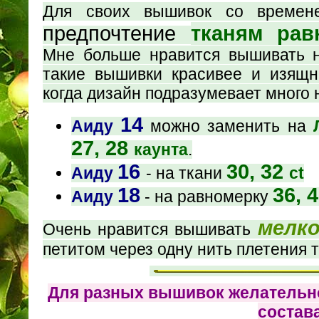
Для своих вышивок со време
предпочтение
тканям рав
Мне больше нравится вышивать н
такие вышивки красивее и изящ
когда дизайн подразумевает много 
14
Аиду
можно заменить на
27, 28
каунта
.
16
30, 32
Аиду
- на ткани
ct
18
36, 
Аиду
- на равномерку
мелк
Очень нравится вышивать
петитом через одну нить плетения 
Для разных вышивок желательно
состава