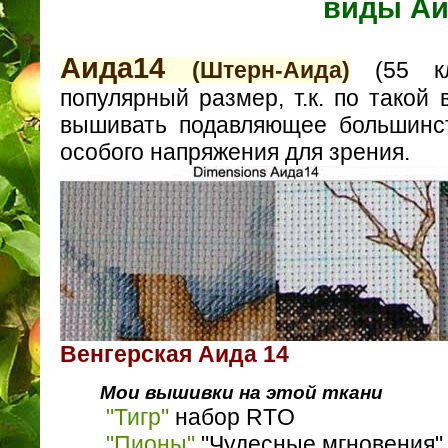
виды А
Aида14
(Штерн-Аида)
(55 кл
популярный размер, т.к. по такой
вышивать подавляющее большинст
особого напряжения для зрения.
Венгерская Аида 14
Мои вышивки на этой ткани
"Тигр"
набор RTO
"Пионы"
"Чудесные мгновения"