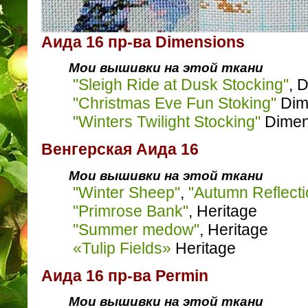
Аида 16 пр-ва Dimensions
Мои вышивки на этой ткани
"Sleigh Ride at Dusk Stocking"
, 
"Christmas Eve Fun Stoking"
Dim
"Winters Twilight Stocking"
Dimen
Венгерская Аида 16
Мои вышивки на этой ткани
"Winter Sheep"
,
"Autumn Reflecti
"Primrose Bank"
, Heritage
"Summer medow"
, Heritage
«Tulip Fields»
Heritage
Аида 16 пр-ва Permin
Мои вышивки на этой ткани