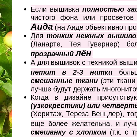
Если вышивка
полностью за
чистого фона или просветов
Аида
(на Аиде объективно пр
Для
тонких нежных вышиво
(Ланарте, Тея Гувернер) б
лён
прозрачный
.
А для вышивок с техникой выш
петит в 2-3 нитки
боль
смешанные ткани
(эти ткан
лучше будут держать многонито
Когда в дизайне присутств
(узкокрестики) или четвер
(Херитаж, Тереза Венцлер), т
еще более желательна, и лу
смешанку с хлопком
(т.к. с