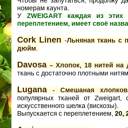
Чтобы не запутаться, продолжу д
номерам каунта.
У
ZWEIGART каждая из этих 
переплетением, имеет своё назв
Cork Linen
-
Льняная ткань с 
дюйм
.
Davosa
– Хлопок, 18 нитей на
ткань с достаточно плотными нитям
Lugana
- Смешаная хлопко
популярных тканей от Zweigart,
искусственного шелка (вискозы).
Выпускается с переплетением,
20, 