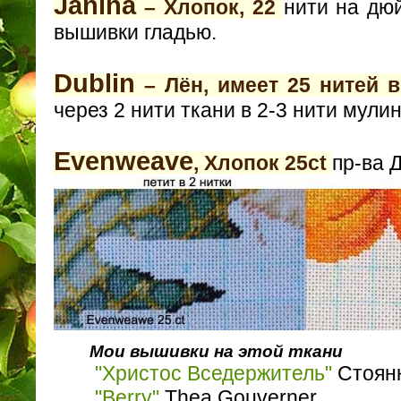
Janina
– Хлопок, 22
нити на дю
вышивки гладью.
Dublin
– Лён, имеет 25 нитей 
через 2 нити ткани в 2-3 нити мулин
Evenweave
, Хлопок 25ct
пр-ва
Мои вышивки на этой ткани
"Христос Вседержитель"
Стоян
"Berry"
Thea Gouverner