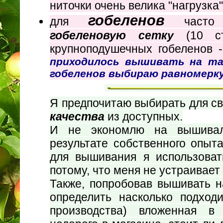
ниточки очень велика "нагрузка"
гобеленов
для
часто в
гобеленовую сетку
(10 с
крупноподушечных гобеленов 
приходилось вышивать на та
гобеленов выбираю равномерку 
Я предпочитаю выбирать для с
качества
из доступных.
И не экономлю на вышивал
результате собственного опыт
для вышивания я использова
потому, что меня не устраивает 
Также, попробовав вышивать н
определить насколько подход
производства) вложенная в