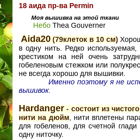
18 аида пр-ва Permin
Моя вышивка на этой ткани
Небо
Thea Gouverner
Aida20
(79клеток в 10 см)
Хорош
в одну нить. Редко используемая, 
крестиком на ней очень затруд
гобеленовым стежком или полукрес
не всегда хорошо для вышивки.
Именно поэтому я не использ
вышивок.
Hardanger
- состоит из чистого
нити на дюйм
, нити вплетены пар
для гобеленов, для счетной глади
одну ниточку.