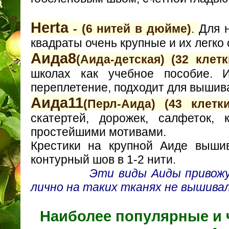
Herta
- (6 нитей в дюйме)
.
Для 
квадраты очень крупные и их легко 
Aида8
(Аида-детская) (32 клет
школах как учебное пособие. 
переплетение, подходит для вышив
Aида11
(Перл-Аида) (43 клет
скатертей, дорожек, салфеток,
простейшими мотивами.
Крестики на крупной Аиде выши
контурный шов в 1-2 нити.
Эти виды Аиды привожу для
лично на таких тканях не вышивал
Наиболее популярн
ые
и 