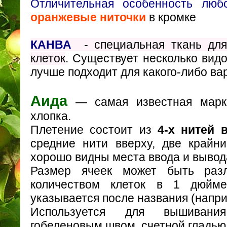
Отличительная особенность люб
оранжевые ниточки
в кромке
КАНВА
- специальная ткань дл
клеток
. Существует несколько вид
лучше подходит для какого-либо ва
Аида
— самая известная марк
хлопка.
Плетение состоит из
4-х нитей 
средние нити вверху, две крайн
хорошо видны места ввода и вывод
Размер ячеек может быть разл
количеством клеток в 1 дюйме
указывается после названия (наприм
Используется для вышивания
гобеленовым швом, счетной гладью