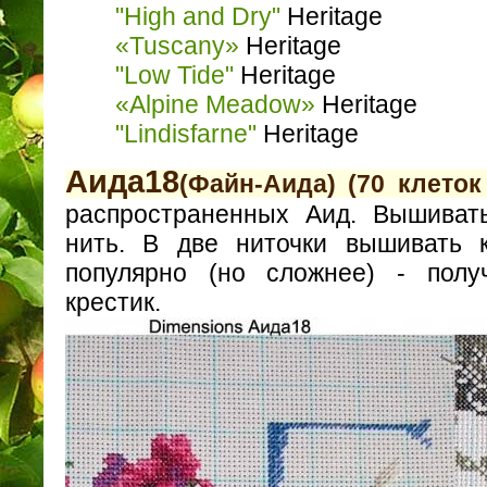
"High and Dry"
Heritage
«Tuscany»
Heritage
"Low Tide"
Heritage
«Alpine Meadow»
Heritage
"Lindisfarne"
Heritage
Aида18
(Файн-Аида) (70 клеток
распространенных Аид. Вышиват
нить. В две ниточки вышивать 
популярно (но сложнее) - полу
крестик.