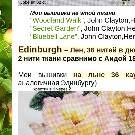
Мои вышивки на этой ткани
"Woodland Walk"
, John Clayton,
"Secret Garden"
, John Clayton,H
"Bluebell Lane"
, John Clayton,Her
Edinburgh
– Лён, 36 нитей в д
2 нити ткани
сравнимо с Аидой 1
Мои вышивки
на льне 36 кау
аналогичная Эдинбургу)