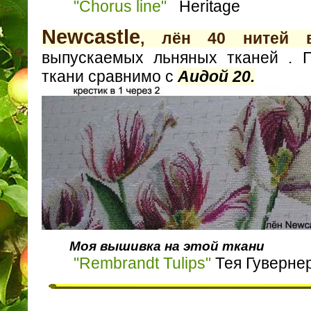
"Chorus line"
Heritage
Newcastle
, лён 40 нитей 
выпускаемых льняных тканей .
ткани сравнимо с
Аидой 20.
Моя вышивка на этой ткани
"Rembrandt Tulips"
Тея Гуверне