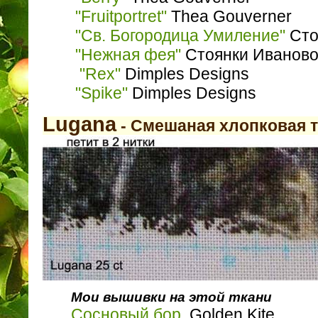
"Fruitportret"
Thea Gouverner
"Св. Богородица Умиление"
Сто
"Нежная фея"
Стоянки Иванов
"Rex"
Dimples Designs
"Spike"
Dimples Designs
Lugana
- Смешаная хлопковая т
Мои вышивки на этой ткани
Сосновый бор
. Golden Kite