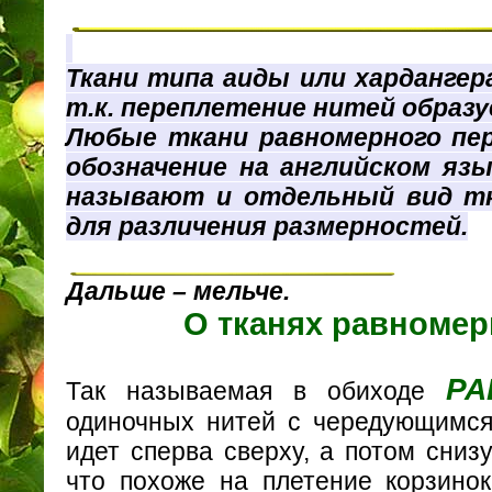
Ткани типа аиды или харданге
т.к. переплетение нитей образу
Любые ткани равномерного пе
обозначение на английском яз
называют и отдельный вид тк
для различения размерностей.
Дальше – мельче.
О тканях равномер
РА
Так называемая в обиходе
одиночных нитей с чередующимся 
идет сперва сверху, а потом сниз
что похоже на плетение корзинок