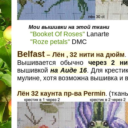
Мои вышивки на этой ткани
"Booket Of Roses"
Lanarte
"Roze petals"
DМС
Belfast
– Лён , 32 нити на дюйм
.
Вышивается обычно
через 2 ни
вышивкой
на Аиде 16
. Для крести
мулине, хотя возможна вышивка и в
Лён 32 каунта пр-ва Permin
. (тка