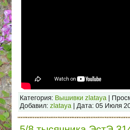
Категория:
Вышивки zlataya
| Просм
Добавил:
zlataya
| Дата:
05 Июля 2
5/8 тысячника ЭстЭ 31