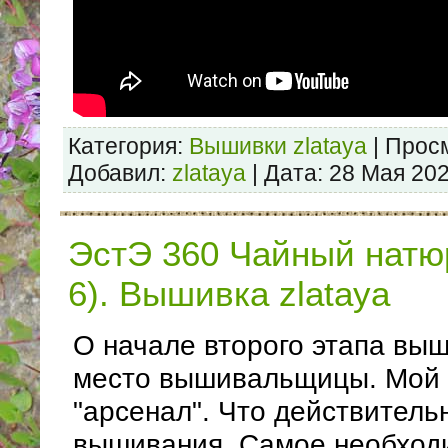
Категория:
Вышивки zlataya
| Просм
Добавил:
zlataya
| Дата:
28 Мая 20
ЭстЭ 360 Чайный натю
6). Вышивка zlataya
О начале второго этапа вы
место вышивальщицы. Мой
"арсенал". Что действитель
вышивания. Самое необход