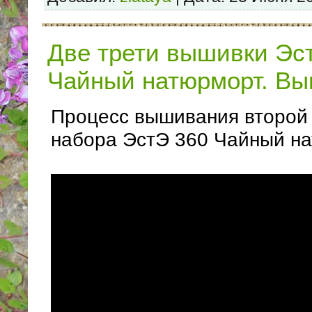
Две трети вышивки Эс
Чайный натюрморт. Вы
Процесс вышивания второй
набора ЭстЭ 360 Чайный н