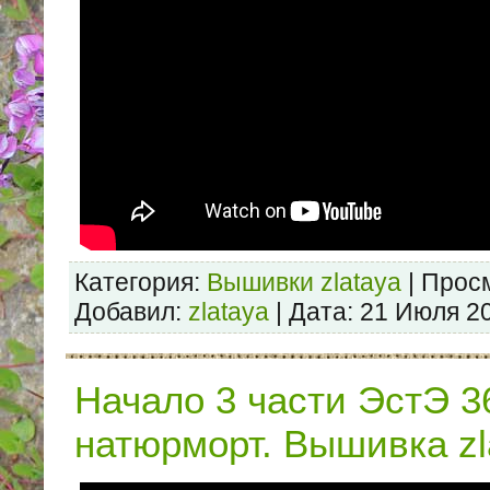
Категория:
Вышивки zlataya
| Просм
Добавил:
zlataya
| Дата:
21 Июля 2
Начало 3 части ЭстЭ 
натюрморт. Вышивка zl