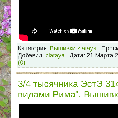
Категория:
Вышивки zlataya
| Просм
Добавил:
zlataya
| Дата:
21 Марта 
(0)
3/4 тысячника ЭстЭ 31
видами Рима". Вышивка