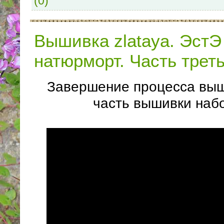
(0)
Вышивка zlataya. ЭстЭ
натюрморт. Часть трет
Завершение процесса выш
часть вышивки наб