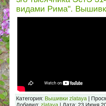
видами Рима". Вышивка
Категория:
Вышивки zlataya
| Просм
Добавил:
zlataya
| Дата:
23 Июня 2