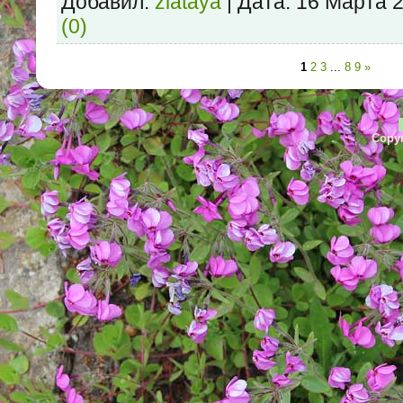
Добавил:
zlataya
| Дата:
16 Марта 
(0)
1
2
3
...
8
9
»
Copyr