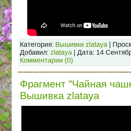
Категория:
Вышивки zlataya
| Просм
Добавил:
zlataya
| Дата:
14 Сентяб
Комментарии (0)
Фрагмент "Чайная чашк
Вышивка zlataya