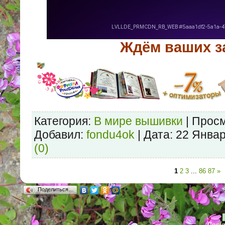
Ждём ваших з
Категория:
В мире вышивки
| Просм
Добавил:
fondu4ok
| Дата:
22 Январ
(0)
1
2
3
...
86
87
»
Поделиться…
Copyr