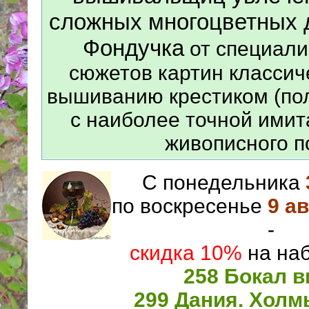
сложных многоцветных 
Фондучка
от специали
сюжетов картин классич
вышиванию крестиком (по
с наиболее точной ими
живописного п
С понедельника
по воскресенье
9 а
-
скидка 10%
на на
258 Бокал в
299 Дания. Холм