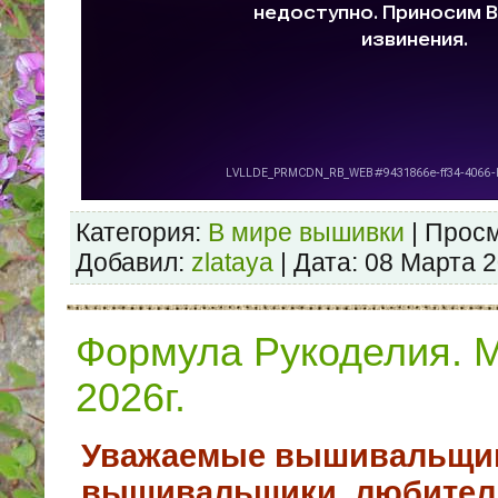
Категория:
В мире вышивки
| Просм
Добавил:
zlataуa
| Дата:
08 Марта 
Формула Рукоделия. М
2026г.
Уважаемые вышивальщи
вышивальщики, любители