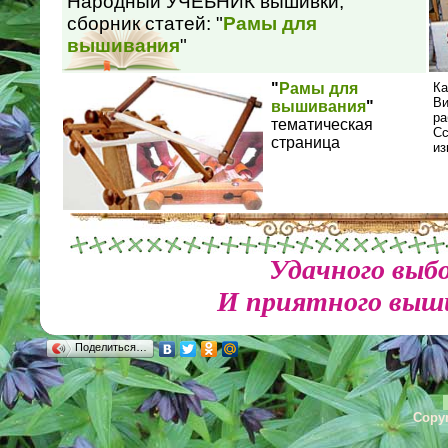
Народный УЧЕБНИК вышивки,
сборник статей: "
Рамы для
вышивания
"
"
Рамы для
Ка
Ви
вышивания
"
ра
тематическая
Сс
страница
из
Удачного выб
И приятного выш
Поделиться…
Copyr