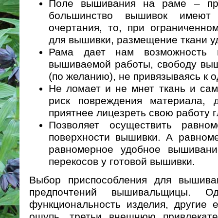
Поле вышивания на раме – пря
большинство вышивок имеют 
очертания, то, при ограниченно
для вышивки, размещение ткани у
Рама дает нам возможность 
вышиваемой работы, свободу выш
(по желанию), не привязываясь к о
Не ломает и не мнет ткань и са
риск повреждения материала, 
приятнее лицезреть свою работу г
Позволяет осуществить равно
поверхности вышивки. А равноме
равномерное удобное вышивани
перекосов у готовой вышивки.
Выбор приспособления для вышива
предпочтений вышивальщицы. О
функциональность изделия, другие 
ощупь, третьи внешнюю привлекате