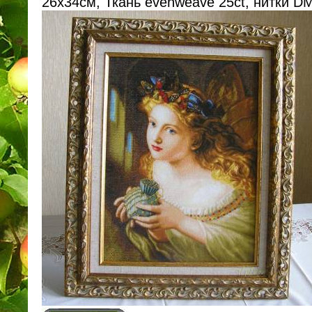
26х34cм, Ткань evenweave 25ct, нитки D