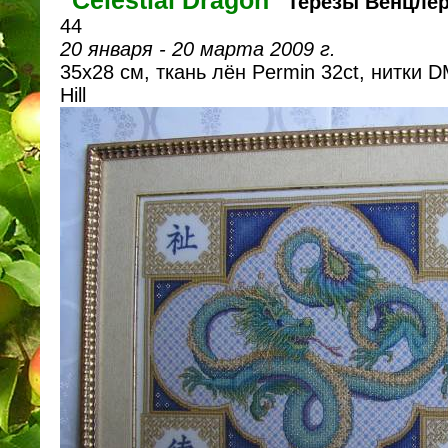
"Celestial Dragon"
Терезы Венцле
44
20 января - 20 марта 2009 г.
35х28 см, ткань лён Permin 32ct, нитки D
Hill