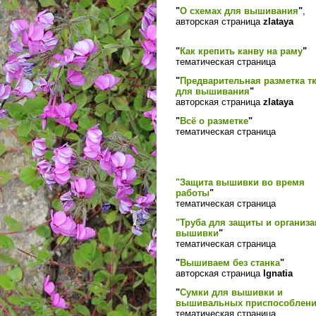
"
О схемах для вышивания
"
,
авторская страница
zlataya
"
Как крепить канву на раму
"
тематическая страница
"
Предварительная разметка т
для вышивания
"
авторская страница
zlataya
"
Всё о разметке
"
тематическая страница
"Защита вышивки во время
работы
"
тематическая страница
"Труба для защиты и организ
вышивки
"
тематическая страница
"
Вышиваем без станка
"
авторская страница
Ignatia
"
Сумки для вышивки и
вышивальных приспособлен
тематическая страница