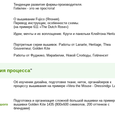
Тенденции развития фирмы-производителя.
Гобелен - это не простота!
О вышивании Fujico (Япония).
Перевод инструкции, особенности схемы.
(на примере 611 «The Dutch Rose»)
Идеи, мечты и их воплощение. Круги и панельки Клейтона Herit
Портретные серии вышивок. Работы от Lanarte, Heritage, Thea
Gouverneur, Golden Kite
Работы от Фуджико, Мирабилии, Новой Слободы, Гобленсет
ия процесса
"
Об изучении дизайна, подготовке ткани, ниток, органайзеров к
процессу вышивания на примере «Vera the Mouse - Dressindg» La
Подготовка и организация сложной большой вышивки на пример
ьшого
вышивки Golden Kite 1435 (800х600 символов, 200 оттенков с
блендами)