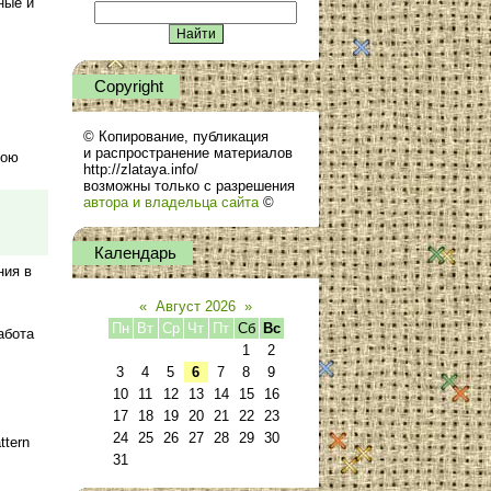
ные и
Сopyright
© Копирование, публикация
и распространение материалов
пою
http://zlataya.info/
возможны только с разрешения
автора и владельца сайта
©
Календарь
ния в
«
Август 2026
»
Пн
Вт
Ср
Чт
Пт
Сб
Вс
абота
1
2
3
4
5
6
7
8
9
10
11
12
13
14
15
16
17
18
19
20
21
22
23
24
25
26
27
28
29
30
ttern
31