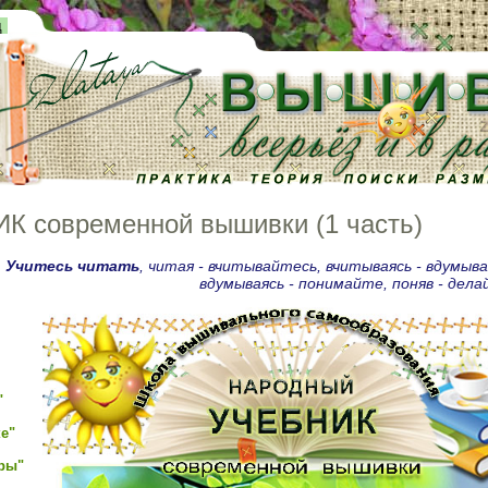
д
К современной вышивки (1 часть)
.
Учитесь читать
, читая - вчитывайтесь, вчитываясь - вдумыв
вдумываясь - понимайте, поняв - дела
"
е"
ры"