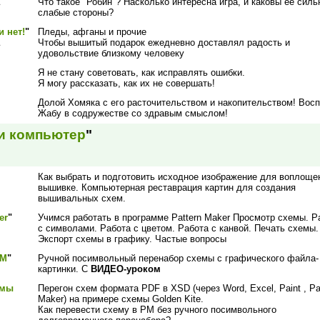
Что такое "Робин"? Насколько интересна игра, и каковы её силь
слабые стороны?
 нет!
"
Пледы, афганы и прочие
Чтобы вышитый подарок ежедневно доставлял радость и
удовольствие близкому человеку
Я не стану советовать, как исправлять ошибки.
Я могу рассказать, как их не совершать!
Долой Хомяка с его расточительством и накопительством! Вос
Жабу в содружестве со здравым смыслом!
и компьютер
"
Как выбрать и подготовить исходное изображение для воплоще
вышивке. Компьютерная реставрация картин для создания
вышивальных схем.
er
"
Учимся работать в программе Pattern Maker Просмотр схемы. Р
с символами. Работа с цветом. Работа с канвой. Печать схемы.
Экспорт схемы в графику. Частые вопросы
РМ
"
Ручной посимвольный перенабор схемы с графического файла-
картинки. С
ВИДЕО-уроком
емы
Перегон схем формата PDF в XSD (через Word, Exсel, Paint , Pa
Maker) на примере схемы Golden Kite.
Как перевести схему в РМ без ручного посимвольного