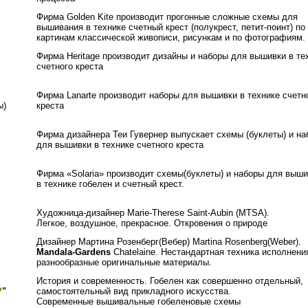
Фирма Golden Kite производит прогонные сложные схемы для
вышивания в технике счетный крест (полукрест, петит-поинт) по
картинам классической живописи, рисункам и по фотографиям.
Фирма Heritage производит дизайны и наборы для вышивки в те
счетного креста
Фирма Lanarte производит наборы для вышивки в технике счетн
ы)
креста
Фирма дизайнера Теи Гувернер выпускает схемы (буклеты) и н
для вышивки в технике счетного креста
Фирма «Solaria» производит схемы(буклеты) и наборы для выш
в технике гобелен и счетный крест.
Художница-дизайнер Marie-Therese Saint-Aubin (MTSA).
Легкое, воздушное, прекрасное. Откровения о природе
Дизайнер Мартина Розенберг(Вебер) Martina Rosenberg(Weber).
Mandala-Gardens
Chatelaine. Нестандартная техника исполнени
разнообразные оригинальные материалы.
История и современность. Гобелен как совершенно отдельный,
?
"
самостоятельный вид прикладного искусства.
Современные вышивальные гобеленовые схемы