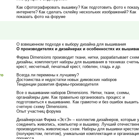
Как сфотографировать вышивку? Как подготовить фото к показу
интернете? Как сделать склейку нескольких изображений? Как
показать фото на форуме
О взвешенном подходе к выбору дизайна для вышивания
О производителях и дизайнерах и особенностях их вышива
Фирма Dimensions производит ткани, нитки, разрабатывает схе
дизайны, комплектует наборы для вышивания в техниках счетн
крест, несчетный, печатный крест, гобелен, гладь и др.
го
Всегда ли перемены к лучшему?
Достоинства и недостатки новых димовских наборов
Тенденции развития фирмы-производителя
Все о вышивании наборов Dimensions. Нитки, ткани, схемы,
органайзеры дим. Как правильно организовать процесс и
подготовиться к вышиванию. Как грамотно и без ошибок вышить
счетную схему Dimensions.
Опыт участниц форума
Дизайнерская Фирма «ЭстЭ» – коллектив дизайнеров, которые 
соединить живопись, компьютер и вышивку. Лучший отечестве
производитель живописных схем. Наборы для вышивки крестом
(полукрестом, петитом), уникальная комплектация и организаци
процесса