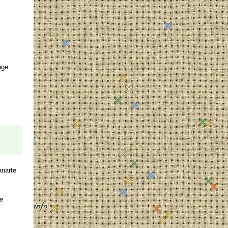
age
narte
е