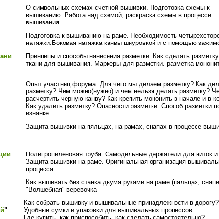
О символьных схемах счетной вышивки. Подготовка схемы к
вышиванию. Работа над схемой, раскраска схемы в процессе
вышивания.
Подготовка к вышиванию на раме. Необходимость четырехстор
натяжки.Боковая натяжка канвы шнуровкой и с помощью зажим
кани
Принципы и способы нанесения разметки. Как сделать разметку
ткани для вышивания. Маркеры для разметки, разметка монони
Опыт участниц форума. Для чего мы делаем разметку? Как дел
разметку? Чем можно(нужно) и чем нельзя делать разметку? Ч
расчертить черную канву? Как крепить мононить в начале и в к
Как удалить разметку? Опасности разметки. Способ разметки п
изнанке
Защита вышивки на пяльцах, на рамах, снапах в процессе выш
ации
Полипропиленовая труба: Самодельные держатели для ниток и 
Защита вышивки на раме. Оригинальная организация вышиваль
процесса.
Как вышивать без станка двумя руками на раме (пяльцах, снапе
"Волшебная" веревочка
Как собрать вышивку и вышивальные принадлежности в дорогу?
ий
"
Удобные сумки и упаковки для вышивальных процессов.
Где купить, как приспособить, как сделать самостоятельно?