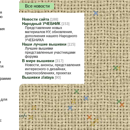
Все новости
ля
ью
Новости сайта
[188]
Народный УЧЕБНИК
[153]
Представление новых
ния
материалов НУ, обновления,
дополнения нашего Народного
УЧЕБНИКА
Наши лучшие вышивки
[115]
Лучшие вышивки
представленные участницами
форума
В мире вышивки
[317]
и
Новости, анонсы, представления
ля
интересного о дизайнах,
приспособлениях, проектах
Вышивки zlataya
[90]
грамме
 для
с