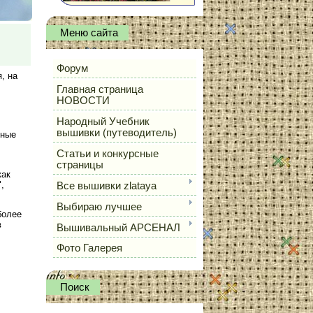
Меню сайта
Форум
, на
Главная страница
НОВОСТИ
Народный Учебник
вышивки (путеводитель)
нные
Статьи и конкурсные
страницы
как
,
Все вышивки zlataya
Выбираю лучшее
более
в
Вышивальный АРСЕНАЛ
Фото Галерея
Поиск