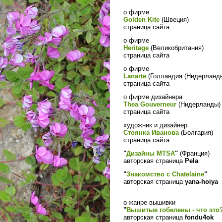
о фирме
Golden Kite
(Швеция)
страница сайта
о фирме
Heritage
(Великобритания)
страница сайта
о фирме
Lanarte
(Голландия (Нидерланд
страница сайта
о фирме дизайнера
Thea Gouverneur
(Нидерланды)
страница сайта
художник и дизайнер
Стоянка Иванова
(Болгария)
страница сайта
"
Дизайны MTSA
"
(Франция)
авторская страница
Pela
"
Знакомство с Chatelaine
"
авторская страница
yana-hoiya
о жанре вышивки
"
Вышитые гобелены - что это
авторская страница
fondu4ok