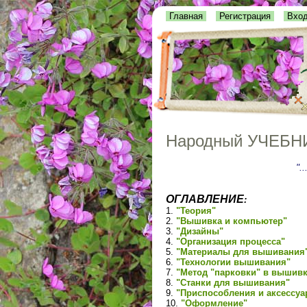
Главная
Регистрация
Вхо
Народный УЧЕБНИ
"..
ОГЛАВЛЕНИЕ
:
1.
"Теория"
2.
"Вышивка и компьютер"
3.
"Дизайны"
4.
"Организация процесса"
5.
"Материалы для вышивания
6.
"Технологии вышивания"
7.
"Метод "парковки" в вышивк
8.
"Станки для вышивания"
9.
"Приспособления и аксессуа
10.
"Оформление"