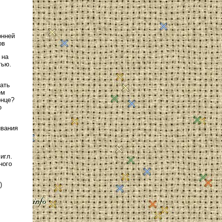
онней
ов
 на
тью.
ать
ем
онце?
о
ивания
игл.
ного
)