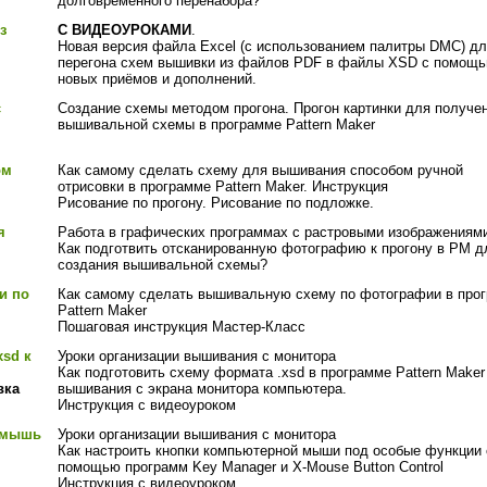
долговременного перенабора?
з
С ВИДЕОУРОКАМИ
.
Новая версия файла Excel (с использованием палитры DMC) д
перегона схем вышивки из файлов PDF в файлы XSD с помощ
новых приёмов и дополнений.
с
Создание схемы методом прогона. Прогон картинки для получе
вышивальной схемы в программе Pattern Maker
ом
Как самому сделать схему для вышивания способом ручной
отрисовки в программе Pattern Maker. Инструкция
Рисование по прогону. Рисование по подложке.
я
Работа в графических программах с растровыми изображениям
Как подготвить отсканированную фотографию к прогону в РМ д
создания вышивальной схемы?
и по
Как самому сделать вышивальную схему по фотографии в про
Pattern Maker
Пошаговая инструкция Мастер-Класс
xsd к
Уроки организации вышивания с монитора
Как подготовить схему формата .xsd в программе Pattern Maker
вка
вышивания с экрана монитора компьютера.
Инструкция с видеоуроком
 мышь
Уроки организации вышивания с монитора
Как настроить кнопки компьютерной мыши под особые функции 
помощью программ Key Manager и X-Mouse Button Control
Инструкция с видеоуроком