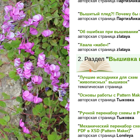
авторская страница
ПартизАнка
"
Вышитый плед?! Почему бы и
авторская страница
ПартизАнка
"
Об ошибках при вышивании
"
авторская страница
zlataya
"
Хвала «жабе»!
"
авторская страница
zlataya
2. Раздел
"
Вышивка 
"
Лучшие исходники для схем
"живописных" вышивок
"
тематическая страница
"
Основы работы с Pattern Mak
авторская страница
Тыковка
"
Ручной перенабор схемы в 
авторская страница
Тыковка
"
Механический перенабор сх
PDF в XSD (Pattern Maker)
"
авторская страница
Loreleya