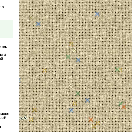
 в
ния.
мы и
ый
умеют
нный
я