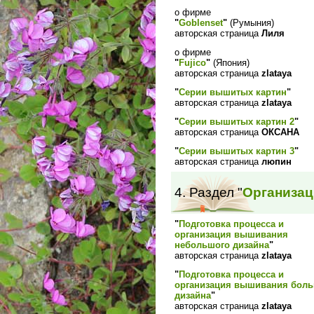
о фирме
"
Goblenset
"
(Румыния)
авторская страница
Лиля
о фирме
"
Fujico
"
(Япония)
авторская страница
zlataya
"
Серии вышитых картин
"
авторская страница
zlataya
"
Серии вышитых картин 2
"
авторская страница
ОКСАНА
"
Серии вышитых картин 3
"
авторская страница
люпин
4. Раздел "
Организац
"
Подготовка процесса и
организация вышивания
небольшого дизайна
"
авторская страница
zlataya
"
Подготовка процесса и
организация вышивания бол
дизайна
"
авторская страница
zlataya