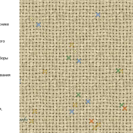
хнике
ого
аборы
ивания
я,