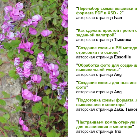
"
Перенабор схемы вышивки и
формата PDF в XSD - 2
"
авторская страница
Ivan
"
Как сделать простой прогон 
заданной палитрой
"
авторская страница
Тыковка
"
Создание схемы в РМ метод
отрисовки по основе
"
авторская страница
Essorille
"
Обработка фото для создани
вышивальной схемы
"
авторская страница
Ang
"
Создание схемы для вышивк
фото
"
авторская страница
Ang
"
Подготовка схемы формата .
вышиванию с монитора
"
авторская страница
Zaka, Тыко
"
Настраиваем компьютерную
для вышивания с монитора
"
авторская страница
Trix