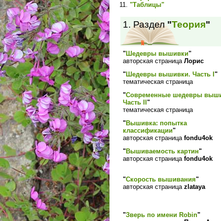
11.
"Таблицы"
1. Раздел
"
Теория
"
"
Шедевры вышивки
"
авторская страница
Лорис
"
Шедевры вышивки. Часть I
"
тематическая страница
"
Современные шедевры выши
Часть II
"
тематическая страница
"
Вышивка: попытка
классификации
"
авторская страница
fondu4ok
"
Вышиваемость картин
"
авторская страница
fondu4ok
"
Cкорость вышивания
"
авторская страница
zlataya
"
Зверь по имени Robin
"