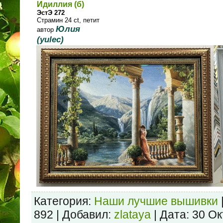
Идиллия (б)
ЭстЭ 272
Страмин 24 ct, петит
Юлия
автор
(yulec)
Категория:
Наши лучшие вышивки
892 | Добавил:
zlataya
| Дата:
30 Ок