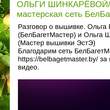
ОЛЬГИ ШИНКАРЁВОЙ//
мастерская сеть БелБ
Разговор о вышивке. Ольг
(БелБагетМастер) и Ольга
(Мастер вышивки ЭстЭ)
Благодарим сеть БелБагетМ
https://belbagetmaster.by/ з
видео.