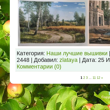
Категория:
Наши лучшие вышивки
2448 | Добавил:
zlataya
| Дата:
25 
Комментарии (0)
1
2
3
...
11
12
»
Copyr