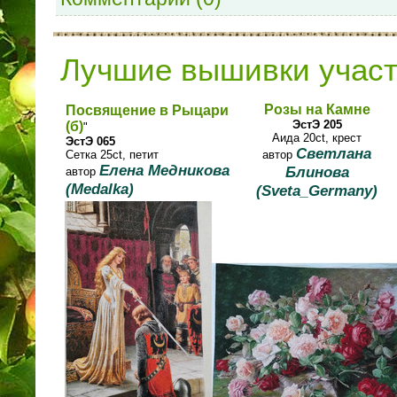
Лучшие вышивки учас
Розы на Камне
Посвящение в Рыцари
ЭстЭ 205
(б)
"
Аида 20ct, крест
ЭстЭ 065
Светлана
Сетка 25ct, петит
автор
Елена Медникова
Блинова
автор
(Medalka)
(Sveta_Germany)