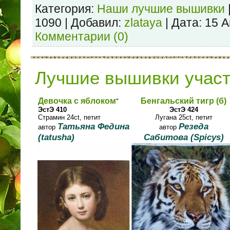
Категория:
Наши лучшие вышивки
1090 | Добавил:
zlataya
| Дата:
15 А
Комментарии (0)
Лучшие вышивки учас
Девочка с яблоком
Бенгальский тигр (б)
"
ЭстЭ 410
ЭстЭ 424
Страмин 24ct, петит
Лугана 25ct, петит
Татьяна Федина
Резеда
автор
автор
(tatusha)
Сабитова (Spicys)