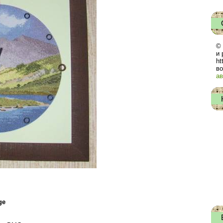
© 
и 
ht
во
ав
ge