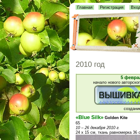
Главная
Регистрация
Вхо
2010 год
5 февра
начало нового авторско
создание
«Blue Silk»
Golden Kite
65
10 – 26 декабря 2010 г.
24 х 15 см, ткань равномерка 36 