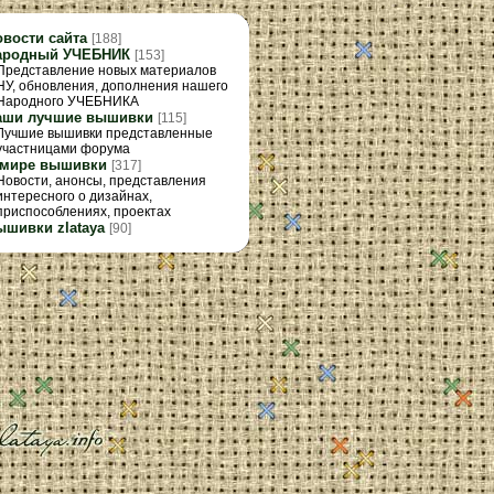
овости сайта
[188]
ародный УЧЕБНИК
[153]
Представление новых материалов
НУ, обновления, дополнения нашего
Народного УЧЕБНИКА
аши лучшие вышивки
[115]
Лучшие вышивки представленные
участницами форума
 мире вышивки
[317]
Новости, анонсы, представления
интересного о дизайнах,
приспособлениях, проектах
ышивки zlataya
[90]