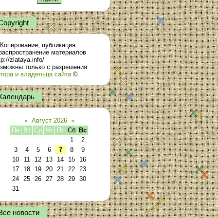
Сopyright
Копирование, публикация
распространение материалов
tp://zlataya.info/
зможны только с разрешения
тора и владельца сайта
©
Календарь
«
Август 2026
»
Пн
Вт
Ср
Чт
Пт
Сб
Вс
1
2
3
4
5
6
7
8
9
10
11
12
13
14
15
16
17
18
19
20
21
22
23
24
25
26
27
28
29
30
31
Все новости