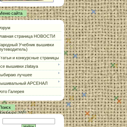
Меню сайта
орум
лавная страница НОВОСТИ
ародный Учебник вышивки
путеводитель)
татьи и конкурсные страницы
се вышивки zlataya
ыбираю лучшее
Вышивальный АРСЕНАЛ
ото Галерея
Поиск