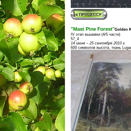
"Mast Pine Forest"
Golden K
IV этап вышивки (4/5 части)
57_4
14 июня – 25 сентября 2010 г.
600 символов высота, ткань Luga