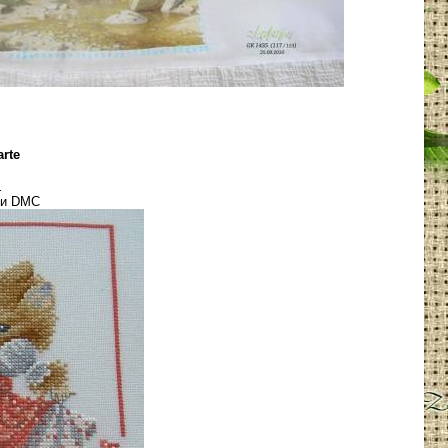
rte
.
тки DMC