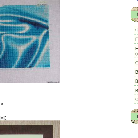
Ф
Г
Н
(
С
В
В
Ф
ge
 DMC