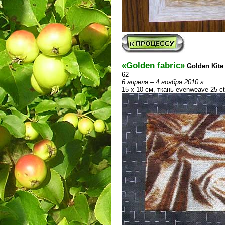
«Golden fabric»
Golden Kite
62
6 апреля – 4 ноября 2010 г.
15 х 10 см, ткань evenweave 25 c