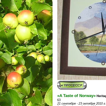
«A Taste of Norway»
Herita
63
21 сентября - 23 октября 2010 г.