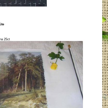
ite
na 25ct