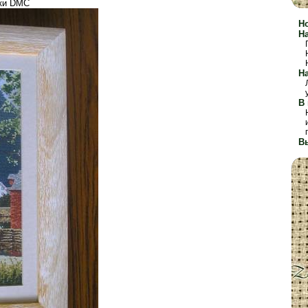
тки DMC
Н
Н
Н
В
В