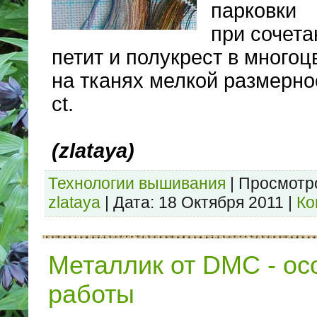
парковки
при сочета
петит и полукрест в много
на тканях мелкой размернос
ct.
(zlataya)
Технологии вышивания
|
Просмотр
zlataya
|
Дата:
18 Октября 2011
|
Ко
Металлик от DMC - ос
работы