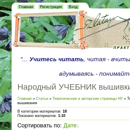
Главная
Регистрация
Вход
"...
Учитесь читать
, читая - вчит
вдумываясь - понимайте
Народный УЧЕБНИК вышивк
Главная
»
Статьи
»
Тематические и авторские страницы НУ
» Т
вышивания
В категории материалов
:
18
Показано материалов
:
1-10
Сортировать по
:
Дате