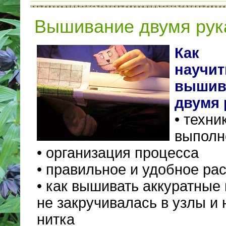
Вышивание двумя рук
Как
научит
вышив
двумя 
• техни
выполн
• организация процесса
• правильное и удобное ра
• как вышивать аккуратные
не закручивалась в узлы и
нитка