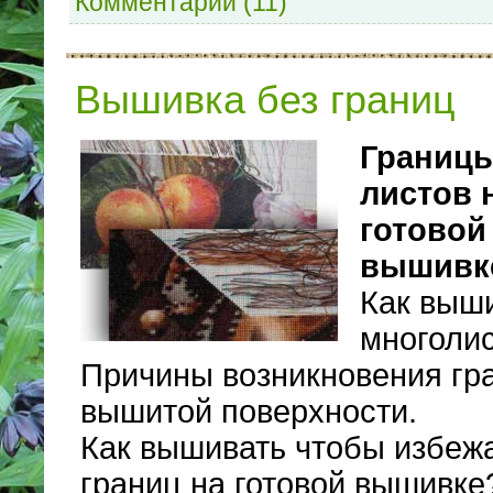
Комментарии (11)
Вышивка без границ
Границ
листов 
готовой
вышивк
Как выш
многоли
Причины возникновения гр
вышитой поверхности.
Как вышивать чтобы избеж
границ на готовой вышивке