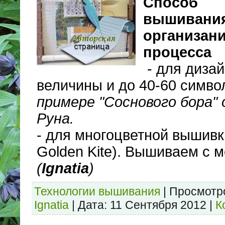
Способ
вышивани
организан
процесса
- для диза
величины и до 40-60 симво
примере "Соснового бора"
Руна.
- для многоцветной вышивк
Golden Kite). Вышиваем с м
(
Ignatia
)
Технологии вышивания
|
Просмотр
Ignatia
|
Дата:
11 Сентября 2012
|
К