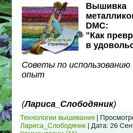
Вышивка
металлико
DMC:
"Как прев
в удоволь
Советы по использованию
опыт
(
Лариса_Слободяник
)
Технологии вышивания
|
Просмотр
Лариса_Слободяник
|
Дата:
26 Сен