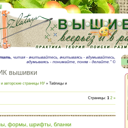
д
итать
, читая - вчитывайтесь, вчитываясь - вдумывайтесь,
вдумываясь - понимайте, поняв - делайте." ©
ИК вышивки
 и авторские страницы НУ
» Таблицы и
Страницы
:
1
2
»
ы, формы, шрифты, бланки