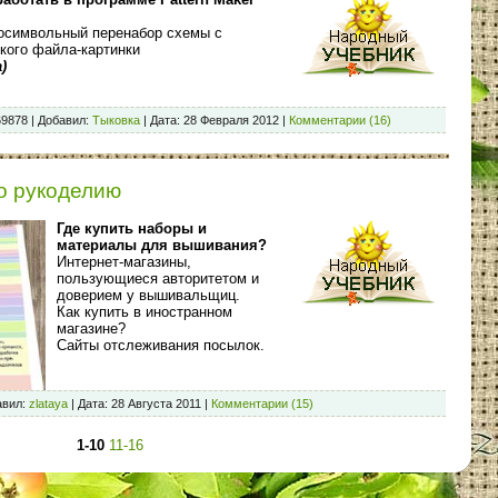
осимвольный перенабор схемы с
кого файла-картинки
а
)
69878
|
Добавил:
Тыковка
|
Дата:
28 Февраля 2012
|
Комментарии (16)
о рукоделию
Где купить наборы и
материалы для вышивания?
Интернет-магазины,
пользующиеся авторитетом и
доверием у вышивальщиц.
Как купить в иностранном
магазине?
Сайты отслеживания посылок.
вил:
zlataya
|
Дата:
28 Августа 2011
|
Комментарии (15)
1-10
11-16