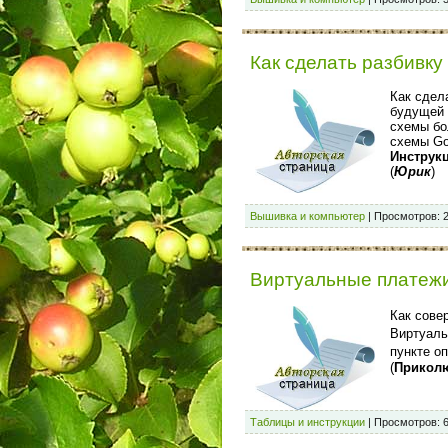
Как сделать разбивку
Как сдел
будущей 
схемы бо
схемы Gol
Инструк
(
Юрик
)
Вышивка и компьютер
|
Просмотров:
Виртуальные платеж
Как сове
Виртуал
пункте о
(
Прикол
Таблицы и инструкции
|
Просмотров: