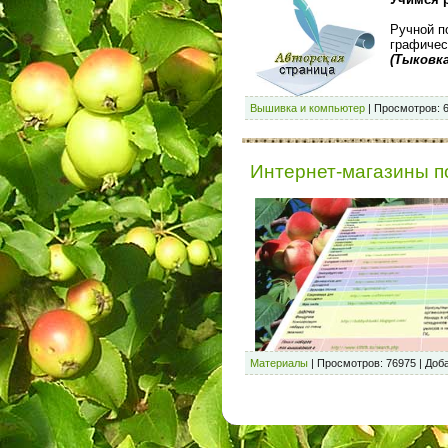
Ручной п
графичес
(
Тыковк
Вышивка и компьютер
|
Просмотров:
Интернет-магазины п
Материалы
|
Просмотров:
76975
|
Доба