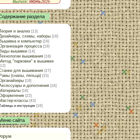
Содержание раздела
Теория и анализ
[13]
Дизайнеры, схемы, наборы
[16]
Вышивка и компьютер
[16]
Организация процесса
[19]
Виды вышивки
[14]
Технологии вышивания
[18]
Метод "парковки" в вышивке
[12]
Станки для вышивания
[27]
Рамы (снапы, пяльца)
[15]
Органайзеры
[19]
Аксессуары и дополнения
[16]
Материалы
[16]
Оформление
[22]
Мастер-классы
[43]
[16]
Таблицы и инструкции
Меню сайта
орум