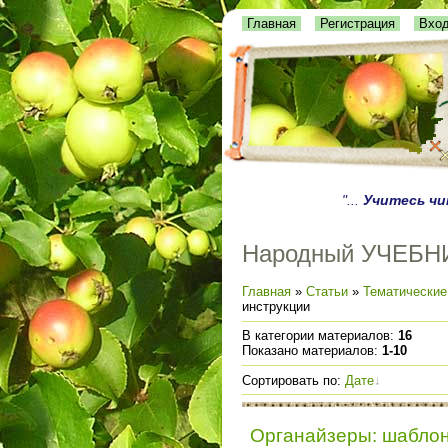
Главная
Регистрация
Вхо
"...
Учитесь ч
Народный УЧЕБН
Главная
»
Статьи
»
Тематические
инструкции
В категории материалов
:
16
Показано материалов
:
1-10
Сортировать по
:
Дате
Органайзеры: шаблон