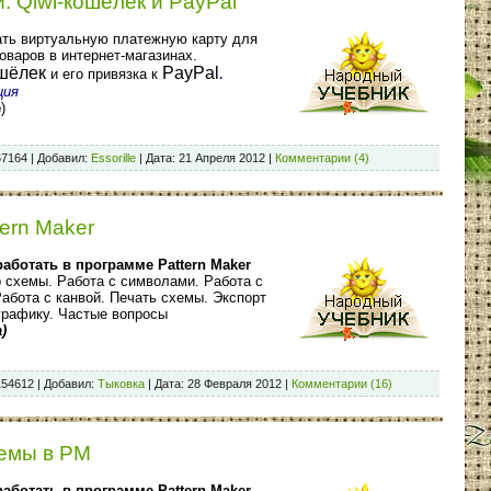
 Qiwi-кошёлек и PayPal
ать виртуальную платежную карту для
оваров в интернет-магазинах.
ошёлек
PayPal
.
и его привязка к
ция
e
)
67164
|
Добавил:
Essorille
|
Дата:
21 Апреля 2012
|
Комментарии (4)
ern Maker
аботать в программе Pattern Maker
 схемы. Работа с символами. Работа с
Работа с канвой. Печать схемы. Экспорт
графику. Частые вопросы
а
)
154612
|
Добавил:
Тыковка
|
Дата:
28 Февраля 2012
|
Комментарии (16)
емы в РМ
аботать в программе Pattern Maker