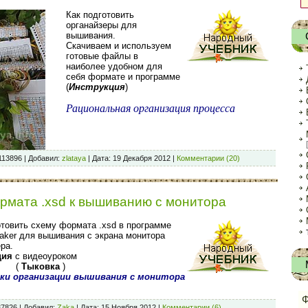
Как подготовить
органайзеры для
вышивания.
Скачиваем и используем
готовые файлы в
наиболее удобном для
себя формате и программе
(
Инструкция
)
Рациональная организация процесса
113896
|
Добавил:
zlataya
|
Дата:
19 Декабря 2012
|
Комментарии (20)
рмата .xsd к вышиванию с монитора
отовить схему формата .xsd в программе
Maker для вышивания с экрана монитора
ра.
ция
с видеоуроком
 (
Тыковка
)
ки организации вышивания с монитора
Ф
37826
|
Добавил:
Zaka
|
Дата:
15 Ноября 2012
|
Комментарии (6)