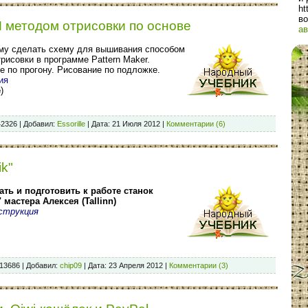
ht
во
 методом отрисовки по основе
ав
му сделать схему для вышивания способом
рисовки в программе Pattern Maker.
е по прогону. Рисование по подложке.
ия
e
)
42326
|
Добавил:
Essorille
|
Дата:
21 Июля 2012
|
Комментарии (6)
k"
ать и подготовить к работе станок
 мастера Алексея (Tallinn)
струкция
13686
|
Добавил:
chip09
|
Дата:
23 Апреля 2012
|
Комментарии (3)