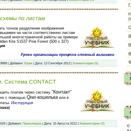
Г
Н
 схемы по листам
(
С
ать точное разделение изображения
вышивки на части соответственно листам
В
льшой многостраничной работы на примере
den Kite S1537 Pine Forest (500 x 327)
В
ция
Уроки организации процесса сложный вышивки
Ф
29868
|
Добавил:
Юрик
|
Дата:
13 Сентября 2012
|
Комментарии (6)
и. Система CONTACT
"Контакт"
ршить платеж через систему
Qiwi-кошелька
ьно с помощью
или в
.
платы
Инструкция
юшка
)
6026
|
Добавил:
Приколюшка
|
Дата:
15 Августа 2012
|
Комментарии (0)
© 
и 