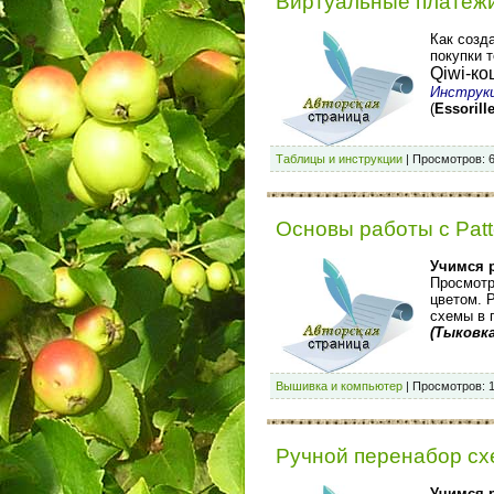
Виртуальные платежи.
Как созд
покупки т
Qiwi-к
Инструк
(
Essorill
Таблицы и инструкции
|
Просмотров:
Основы работы с Patt
Учимся р
Просмотр
цветом. 
схемы в 
(
Тыковк
Вышивка и компьютер
|
Просмотров:
Ручной перенабор сх
Учимся р