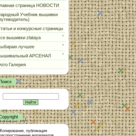
лавная страница НОВОСТИ
ародный Учебник вышивки
путеводитель)
татьи и конкурсные страницы
се вышивки zlataya
ыбираю лучшее
Вышивальный АРСЕНАЛ
ото Галерея
Поиск
Сopyright
Копирование, публикация
распространение материалов