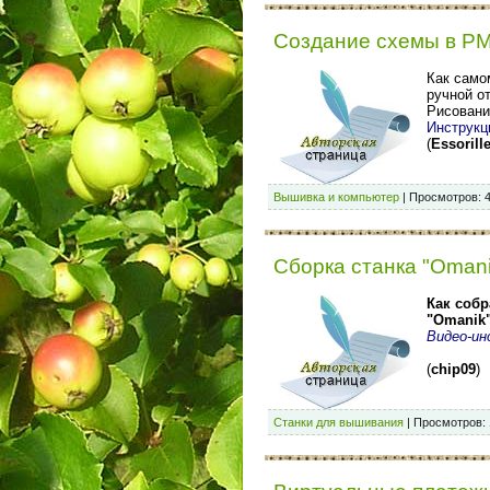
Создание схемы в РМ
Как само
ручной от
Рисовани
Инструкц
(
Essorill
Вышивка и компьютер
|
Просмотров:
Сборка станка "Оmani
Как собр
"Omanik"
Видео-ин
(
chip09
)
Станки для вышивания
|
Просмотров: