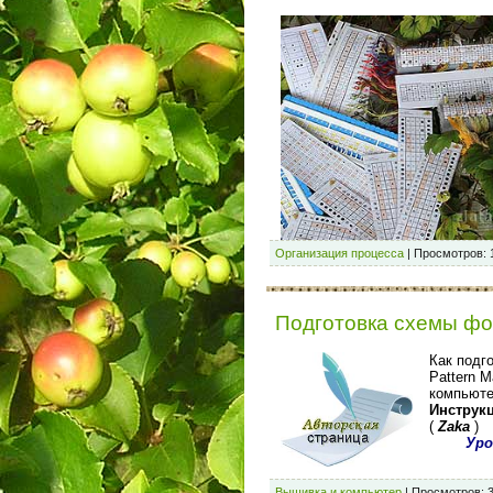
Организация процесса
|
Просмотров:
Подготовка схемы фо
Как подг
Pattern 
компьюте
Инструк
(
Zaka
)
Уро
Вышивка и компьютер
|
Просмотров: