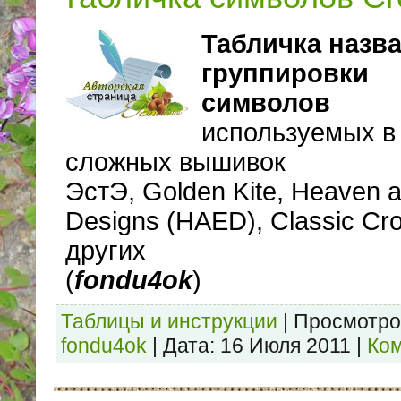
Табличка назв
группировки
символов
используемых в
сложных вышивок
ЭстЭ, Golden Kite, Heaven a
Designs (HAED), Сlassic Сro
других
(
fondu4ok
)
Таблицы и инструкции
|
Просмотро
fondu4ok
|
Дата:
16 Июля 2011
|
Ком