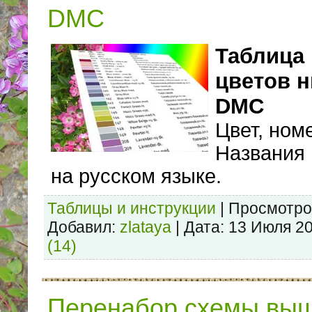
DMC
Таблица
цветов н
DMC
Цвет, номе
Названия
на русском языке.
Таблицы и инструкции
|
Просмотро
Добавил:
zlataya
|
Дата:
13 Июля 2
(14)
Перенабор схемы выш