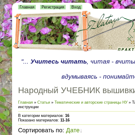
Главная
Регистрация
Вход
"...
Учитесь читать
, читая - вчит
вдумываясь - понимайте
Народный УЧЕБНИК вышивк
Главная
»
Статьи
»
Тематические и авторские страницы НУ
» Т
инструкции
В категории материалов
:
16
Показано материалов
:
11-16
Сортировать по
:
Дате