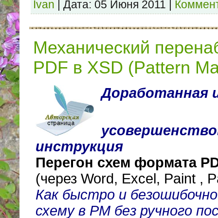
Ivan
|
Дата:
05 Июня 2011
|
Коммент
Механический перена
PDF в XSD (Pattern Mak
Доработанная 
усовершенство
инструкция
Перегон схем формата P
(через Word, Exсel, Paint , 
Как быстро и безошибочно
схему в РМ без ручного по