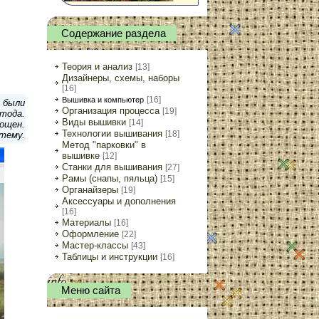
Содержание раздела
Теория и анализ
[13]
Дизайнеры, схемы, наборы
[16]
[16]
Вышивка и компьютер
 были
Организация процесса
[19]
тода.
Виды вышивки
[14]
ощен.
Технологии вышивания
[18]
тему.
Метод "парковки" в
вышивке
[12]
Станки для вышивания
[27]
Рамы (снапы, пяльца)
[15]
Органайзеры
[19]
Аксессуары и дополнения
[16]
Материалы
[16]
Оформление
[22]
Мастер-классы
[43]
Таблицы и инструкции
[16]
Меню сайта