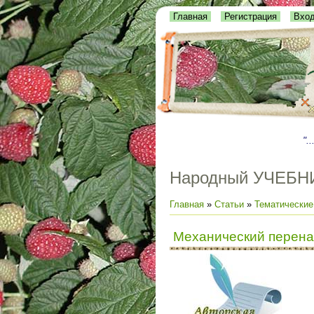
Главная
Регистрация
Вхо
"..
Народный УЧЕБН
Главная
»
Статьи
»
Тематические
Механический перенаб