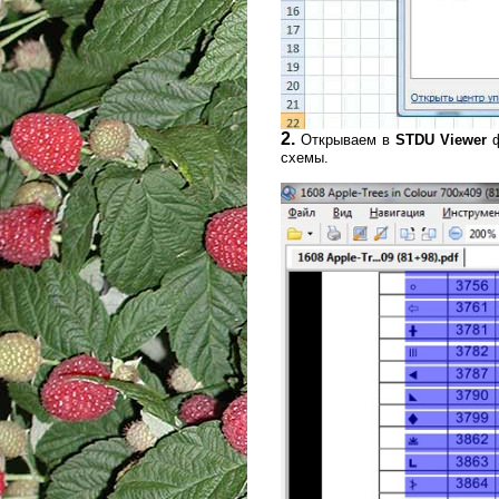
2.
Открываем в
STDU Viewer
схемы.