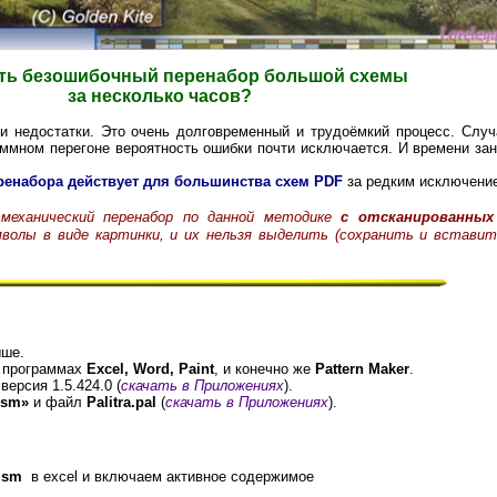
ать безошибочный перенабор большой схемы
за несколько часов?
и недостатки. Это очень долговременный и трудоёмкий процесс. Слу
аммном перегоне вероятность ошибки почти исключается. И времени за
ренабора действует для большинства схем PDF
за редким исключени
еханический перенабор по данной методике
с отсканированных
мволы в виде картинки, и их нельзя выделить (сохранить и вставит
ше.
в программах
Exсel,
Word,
Paint
, и конечно же
Pattern Maker
.
версия 1.5.424.0 (
скачать в Приложениях
).
lsm»
и файл
Palitra.pal
(
скачать в Приложениях
).
lsm
в excel и включаем активное содержимое