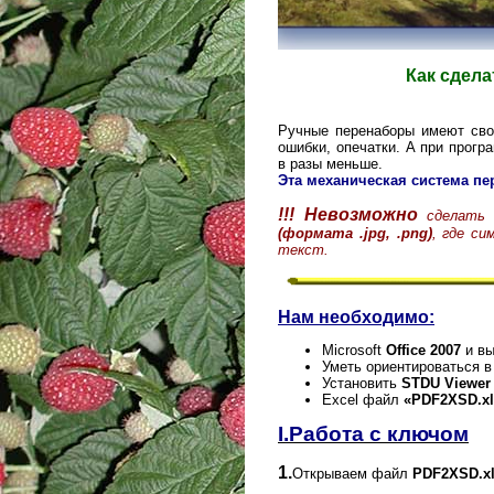
Как сдел
Ручные перенаборы имеют сво
ошибки, опечатки. А при прогр
в разы меньше.
Эта механическая система пе
!!! Невозможно
сделать м
(формата .jpg, .png)
, где си
текст.
Нам необходимо:
Microsoft
Office 2007
и вы
Уметь ориентироваться 
Установить
STDU Viewer
Exсel файл
«PDF2XSD.x
I.Работа с ключом
1.
Открываем файл
PDF2XSD.x