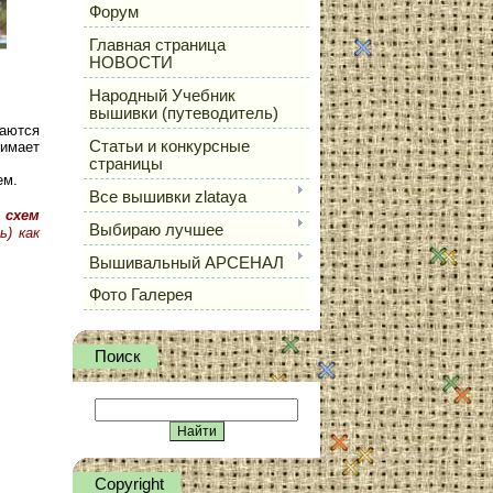
Форум
Главная страница
НОВОСТИ
Народный Учебник
вышивки (путеводитель)
чаются
Статьи и конкурсные
нимает
страницы
ем.
Все вышивки zlataya
 схем
Выбираю лучшее
ь) как
Вышивальный АРСЕНАЛ
Фото Галерея
Поиск
Сopyright