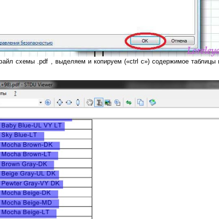
файл схемы .pdf , выделяем и копируем («ctrl c») содержимое таблицы