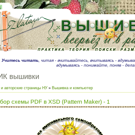
д
.
Учитесь читать
, читая - вчитывайтесь, вчитываясь - вдумыв
вдумываясь - понимайте, поняв - дел
ИК вышивки
 и авторские страницы НУ
»
Вышивка и компьютер
ор схемы PDF в XSD (Pattern Maker) - 1