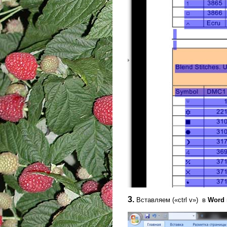
3.
Вставляем («ctrl v») в
Word