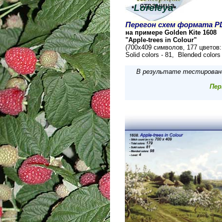
Loreleyа
*
*
Перегон схем формата P
на примере Golden Kite 1608
"Apple-trees in Colour"
(700х409 символов, 177 цветов:
Solid colors - 81, Blended colors 
В результате тестировани
Пер