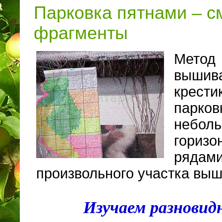
Парковка пятнами – 
фрагменты
Метод
вышив
крести
парков
небол
горизо
рядами
произвольного участка вы
Изучаем разновид