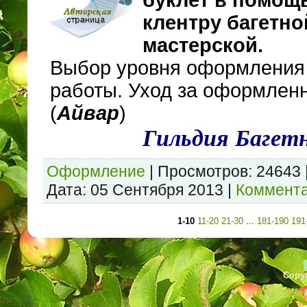
клентру багетно
мастерской.
Выбор уровня оформления
работы. Уход за оформлен
(
Айвар
)
Гильдия Багет
Оформление
|
Просмотров:
24643
Дата:
05 Сентября 2013
|
Коммента
1-10
11-20
21-30
...
181-190
191
Copyr