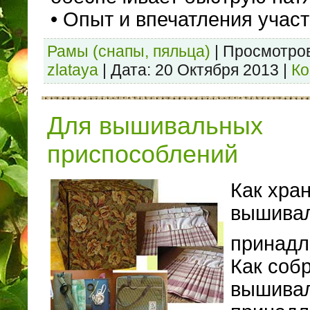
• Опыт и впечатления учас
Рамы (снапы, пяльца)
|
Просмотров
zlataya
|
Дата:
20 Октября 2013
|
Ко
Для вышивальных
приспособлений
Как хра
вышива
принадл
Как соб
вышива