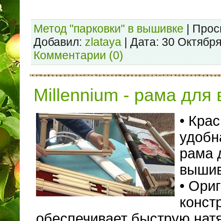
Метод "парковки" в вышивке
|
Прос
Добавил:
zlataya
|
Дата:
30 Октября
Комментарии (0)
Millennium - рама дл
• Кра
удобн
рама 
выши
• Ори
конст
обеспечивает быструю натя