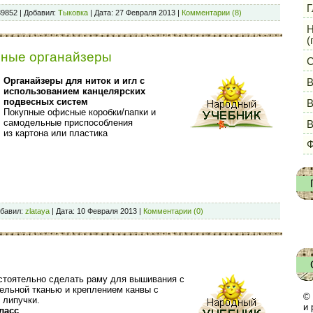
Г
39852
|
Добавил:
Тыковка
|
Дата:
27 Февраля 2013
|
Комментарии (8)
Н
(
сные органайзеры
С
Органайзеры для ниток и игл с
В
использованием канцелярских
подвесных систем
В
Покупные офисные коробки/папки и
самодельные приспособления
из картона или пластика
Ф
бавил:
zlataya
|
Дата:
10 Февраля 2013
|
Комментарии (0)
стоятельно сделать раму для вышивания с
ельной тканью и креплением канвы с
© 
липучки.
и 
ласс