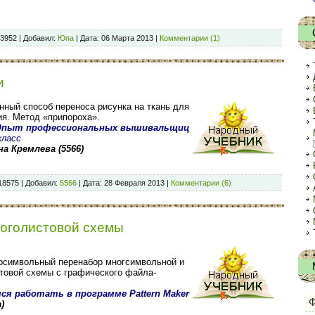
3952
|
Добавил:
Юпа
|
Дата:
06 Марта 2013
|
Комментарии (1)
и
нный способ переноса рисунка на ткань для
я. Метод «припороха».
Опыт профессиональных вышивальщиц
класс
а Кремлева (5566)
18575
|
Добавил:
5566
|
Дата:
28 Февраля 2013
|
Комментарии (6)
оголистовой схемы
осимвольный перенабор многсимвольной и
товой схемы с графического файла-
ся работать в программе Pattern Maker
Ф
а
)