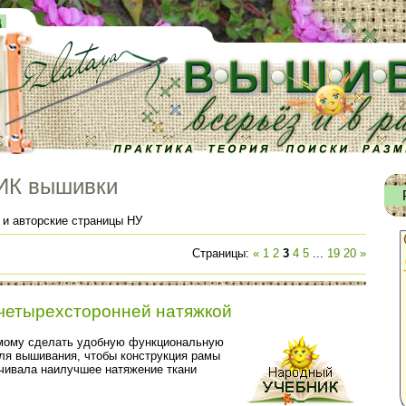
д
ИК вышивки
 и авторские страницы НУ
Страницы
:
«
1
2
3
4
5
...
19
20
»
четырехсторонней натяжкой
мому сделать удобную функциональную
ля вышивания, чтобы конструкция рамы
чивала наилучшее натяжение ткани