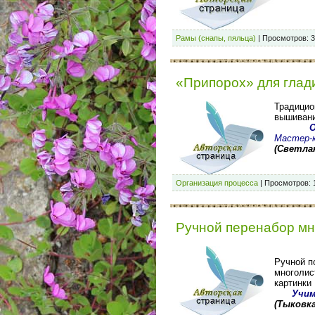
Рамы (снапы, пяльца)
|
Просмотров:
3
«Припорох» для глад
Традицио
вышивани
Мастер-
(Светлан
Организация процесса
|
Просмотров:
Ручной перенабор мн
Ручной п
многолис
картинки
Учим
(
Тыковк