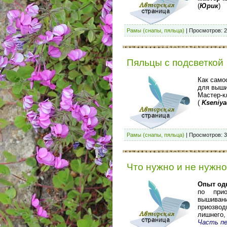
(
Юрик
)
Рамы (снапы, пяльца)
|
Просмотров:
2
Пяльцы с подсветкой
Как само
для выши
Мастер-к
(
Kseniya
Рамы (снапы, пяльца)
|
Просмотров:
3
Что нужно и не нужно
Опыт о
по при
вышивани
приозвод
лишнего
Часть пе