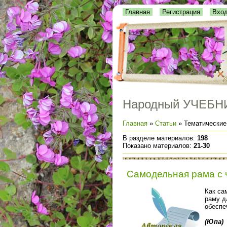
Главная
Регистрация
Вхо
Народный УЧЕБН
Главная
»
Статьи
» Тематические
В разделе материалов
:
198
Показано материалов
:
21-30
Самодельная рама с 
Как са
раму д
обеспе
(Юпа)