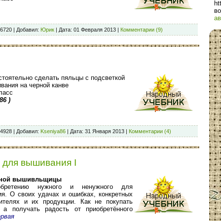
ht
во
ав
6720
|
Добавил:
Юрик
|
Дата:
01 Февраля 2013
|
Комментарии (9)
стоятельно сделать пяльцы с подсветкой
вания на черной канве
ласс
86 )
4928
|
Добавил:
Kseniya86
|
Дата:
31 Января 2013
|
Комментарии (4)
 для вышивания I
дной вышивльщицы
обретению нужного и ненужного для
я. О своих удачах и ошибках, конкретных
ителях и их продукции. Как не покупать
, а получать радость от приобретённого
рвая