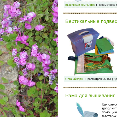
Вышивка и компьютер
|
Просмотров:
Вертикальные подве
Органайзеры
|
Просмотров:
37151
|
До
Рама для вышивания
Как само
дополнит
помощью 
мастер-к