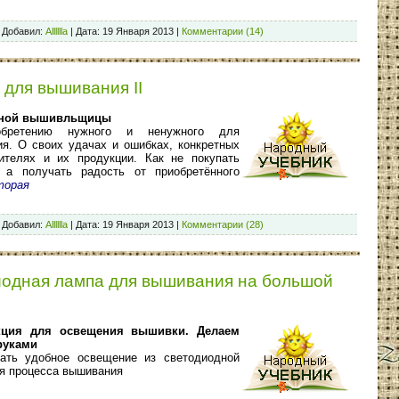
|
Добавил:
Alllllla
|
Дата:
19 Января 2013
|
Комментарии (14)
 для вышивания II
дной вышивльщицы
обретению нужного и ненужного для
я. О своих удачах и ошибках, конкретных
ителях и их продукции. Как не покупать
, а получать радость от приобретённого
торая
|
Добавил:
Alllllla
|
Дата:
19 Января 2013
|
Комментарии (28)
одная лампа для вышивания на большой
кция для освещения вышивки. Делаем
руками
дать удобное освещение из светодиодной
я процесса вышивания