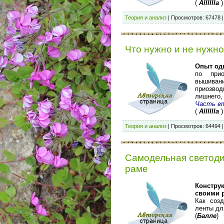
(
Alllllla
)
Теория и анализ
|
Просмотров:
67478
Что нужно и не нужно
Опыт о
по при
вышивани
приозвод
лишнего
Часть в
(
Alllllla
)
Теория и анализ
|
Просмотров:
64494
Самодельная светоди
раме
Констру
своими 
Как соз
ленты дл
(
Балле
)