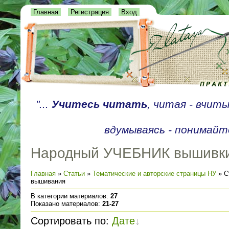
Главная
Регистрация
Вход
"...
Учитесь читать
, читая - вчит
вдумываясь - понимайте
Народный УЧЕБНИК вышивк
Главная
»
Статьи
»
Тематические и авторские страницы НУ
» С
вышивания
В категории материалов
:
27
Показано материалов
:
21-27
Сортировать по
:
Дате