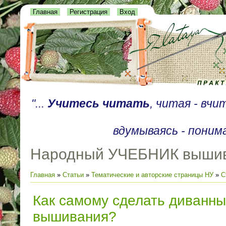
Главная
Регистрация
Вход
"...
Учитесь читать
, читая - вч
вдумываясь - поним
Народный УЧЕБНИК выши
Главная
»
Статьи
»
Тематические и авторские страницы НУ
»
С
Как самому сделать диванны
вышивания?