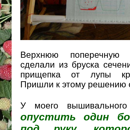
Верхнюю поперечную п
сделали из бруска сечен
прищепка от лупы кре
Пришли к этому решению 
У моего вышивальног
опустить один б
под руку, кото