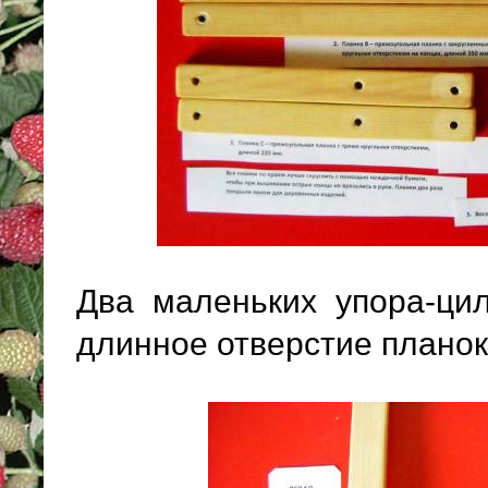
Два маленьких упора-ци
длинное отверстие плано