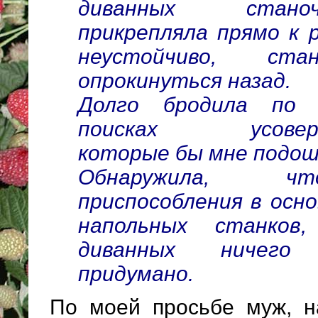
диванных стано
прикрепляла прямо к 
неустойчиво, ста
опрокинуться назад.
Долго бродила по
поисках усоверше
которые бы мне подош
Обнаружила, ч
приспособления в осн
напольных станко
диванных ничего
придумано.
По моей просьбе муж, н