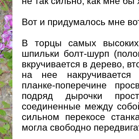
не так сильно, как мне бы 
Вот и придумалось мне во
В торцы самых высоких
шпильки болт-шурп (поло
вкручивается в дерево, в
на нее накручивается 
планке-поперечине про
подряд дырочки прос
соединенные между собой
сильном перекосе станк
могла свободно передвигат