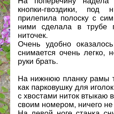
На поперечину надела 
кнопки-гвоздики, под
прилепила полоску с сим
ними сделала в трубе 
ниточек.
Очень удобно оказалось
снимается очень легко, 
руки брать.
На нижнюю планку рамы т
как парковушку для иголок
с хвостами ниток втыкаю 
своим номером, ничего не 
На левой ноге станка сн