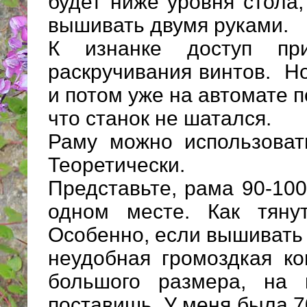
будет ниже уровня стола,
вышивать двумя руками.
К изнанке доступ пр
раскручивания винтов. Но
и потом уже на автомате 
что станок не шатался.
Раму можно использова
Теоретически.
Представьте, рама 90-100
одном месте. Как тяну
Особенно, если вышивать 
неудобная громоздкая к
большого размера, на
поставишь. У меня была 7