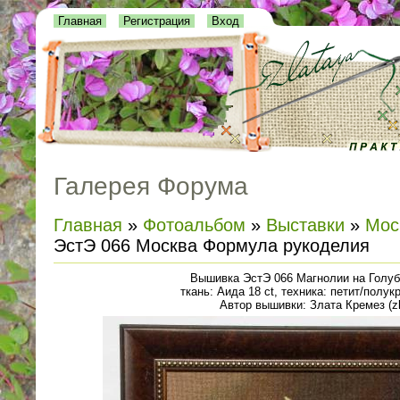
Главная
Регистрация
Вход
Галерея Форума
Главная
»
Фотоальбом
»
Выставки
»
Мос
ЭстЭ 066 Москва Формула рукоделия
Вышивка ЭстЭ 066 Магнолии на Голу
ткань: Аида 18 ct, техника: петит/полук
Автор вышивки: Злата Кремез (zl