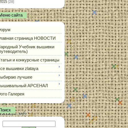
2015
[28]
Меню сайта
орум
лавная страница НОВОСТИ
ародный Учебник вышивки
путеводитель)
татьи и конкурсные страницы
се вышивки zlataya
ыбираю лучшее
Вышивальный АРСЕНАЛ
ото Галерея
Поиск