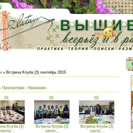
д
и
» Встреча Клуба (3) сентябрь 2015
·
Просмотрам
·
Названию
01
02
03
еча Клуба (3)
Встреча Клуба (3)
Встреча Клуба (3)
сентя...
сентя...
сентя...