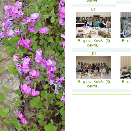
сентя...
04
Встреча Клуба (3)
Встр
сентя...
_01
Встреча Клуба (3)
Встр
сентя...