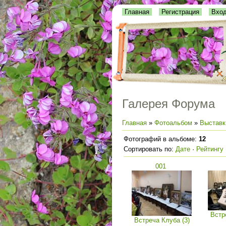
Главная
Регистрация
Вхо
Галерея Форума
Главная
»
Фотоальбом
»
Выставк
Фотографий в альбоме
:
12
Сортировать по
:
Дате
·
Рейтингу
001
Встр
Встреча Клуба (3)