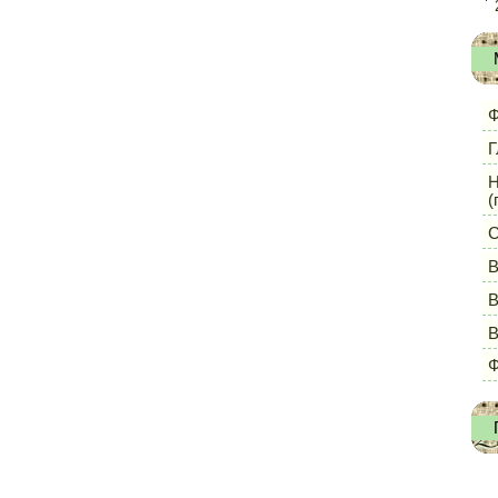
Ф
Г
Н
(
С
В
В
Ф