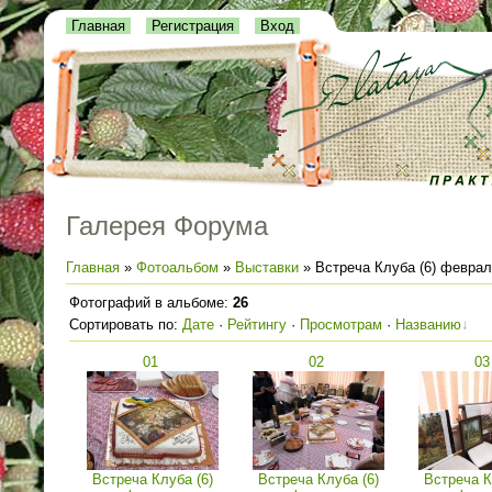
Главная
Регистрация
Вход
Галерея Форума
Главная
»
Фотоальбом
»
Выставки
» Встреча Клуба (6) феврал
Фотографий в альбоме
:
26
Сортировать по
:
Дате
·
Рейтингу
·
Просмотрам
·
Названию
01
02
03
Встреча Клуба (6)
Встреча Клуба (6)
Встреча К