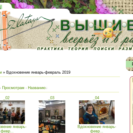
д
и
» Вдохновение январь-февраль 2019
·
Просмотрам
·
Названию
_02
_03
_04
вение январь-
Вдохновение январь-
февр...
февр...