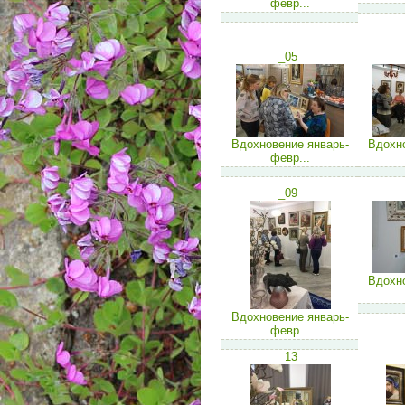
февр...
_05
Вдохновение январь-
Вдохно
февр...
_09
Вдохно
Вдохновение январь-
февр...
_13