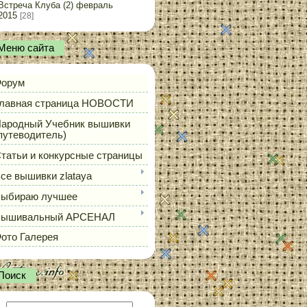
Встреча Клуба (2) февраль
2015
[28]
Меню сайта
орум
лавная страница НОВОСТИ
ародный Учебник вышивки
путеводитель)
татьи и конкурсные страницы
се вышивки zlataya
ыбираю лучшее
Вышивальный АРСЕНАЛ
ото Галерея
Поиск