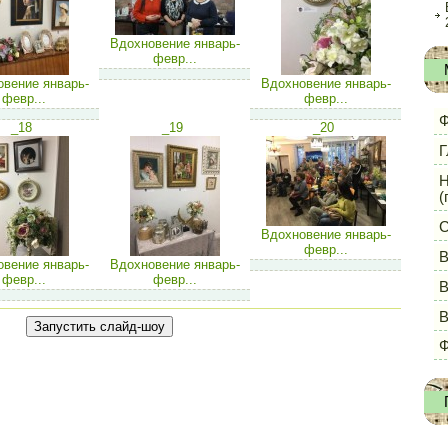
Вдохновение январь-
февр...
вение январь-
Вдохновение январь-
февр...
февр...
Ф
_18
_19
_20
Г
Н
(
С
Вдохновение январь-
февр...
В
вение январь-
Вдохновение январь-
февр...
февр...
В
Ф