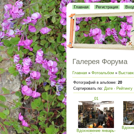
Главная
Регистрация
Вхо
Галерея Форума
Главная
»
Фотоальбом
»
Выставк
Фотографий в альбоме
:
20
Сортировать по
:
Дате
·
Рейтингу
_01
Вдохно
Вдохновение январь-