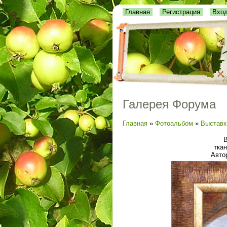
Главная
Регистрация
Вхо
Галерея Форума
Главная
»
Фотоальбом
»
Выставк
В
ткан
Авто