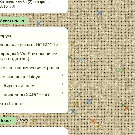
Встреча Клуба (2) февраль
2015
[28]
Меню сайта
орум
лавная страница НОВОСТИ
ародный Учебник вышивки
путеводитель)
татьи и конкурсные страницы
се вышивки zlataya
ыбираю лучшее
Вышивальный АРСЕНАЛ
ото Галерея
Поиск