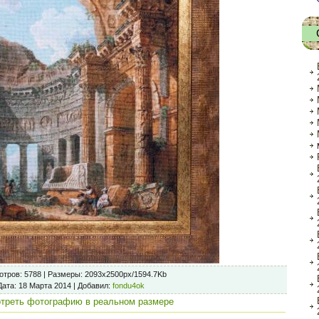
отров
: 5788 |
Размеры
: 2093x2500px/1594.7Kb
Дата
: 18 Марта 2014 |
Добавил
:
fondu4ok
треть фотографию в реальном размере