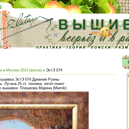
д
и
»
Москва 2014 (весна)
» ЭстЭ 074
ышивка ЭстЭ 074 Древние Руины
ь: Лугана 25 ct, техника: петит-поинт
р вышивки: Плешкова Марина (Marnik)