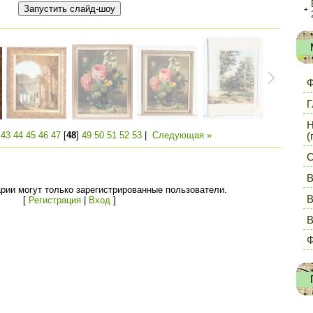
Ф
Г
Н
|
43
44
45
46
47
[
48
]
49
50
51
52
53
|
Следующая »
(
С
В
рии могут только зарегистрированные пользователи.
В
[
Регистрация
|
Вход
]
Ф