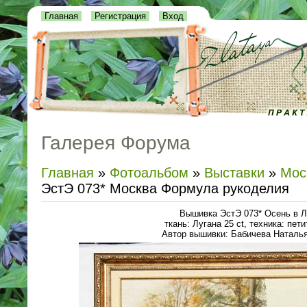
Главная
Регистрация
Вход
Галерея Форума
Главная
»
Фотоальбом
»
Выставки
»
Мос
ЭстЭ 073* Москва Формула рукоделия
Вышивка ЭстЭ 073* Осень в Л
ткань: Лугана 25 ct, техника: пети
Автор вышивки: Бабичева Наталья