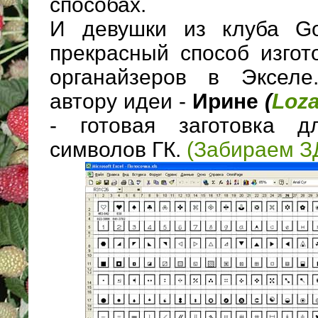
способах.
И девушки из клуба Go
прекрасный способ изгот
органайзеров в Экселе
автору идеи -
Ирине
(
Loz
- готовая заготовка д
символов ГК.
(Забираем З