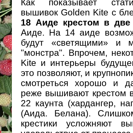
Как показывает стати
вышивок Golden Kite с б
18 Аиде крестом в две
Аиде. На 14 аиде возмож
будут «светящими» и м
"монстра". Впрочем, нек
Kite и интерьеры будуще
это позволяют, и крупноп
смотреться хорошо и д
реже вышивают крестом в
22 каунта (хардангер, на
(Аида. Белана). Слишк
крестики усложняют в