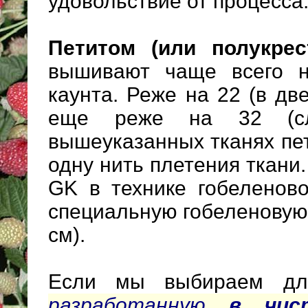
удовольствие от процесса.
Петитом (или полукрес
вышивают чаще всего н
каунта. Реже на 22 (в две
еще реже на 32 (сл
вышеуказанных тканях пе
одну нить плетения ткани
GK в технике гобеленово
специальную гобеленовую 
см).
Если мы выбираем д
разработанную
в чис