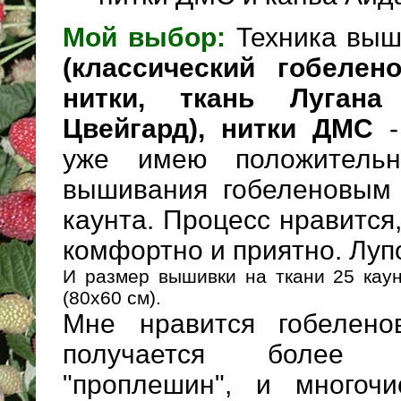
Мой выбор:
Техника выш
(классический гобелен
нитки, ткань Лугана
Цвейгард), нитки ДМС
уже имею положитель
вышивания гобеленовым 
каунта. Процесс нравится
комфортно и приятно. Луп
И размер вышивки на ткани 25 кау
(80х60 см).
Мне нравится гобелено
получается более 
"проплешин", и многоч