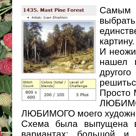
Самым 
выбра
единств
картину.
И неожи
нашел 
другого
решитьс
Просто 
ЛЮБИМ
ЛЮБИМОГО моего художн
Схема была выпущена в
вариантах: большой и