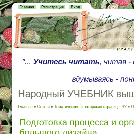
Главная
Регистрация
Вход
"...
Учитесь читать
, читая 
вдумываясь - пон
Народный УЧЕБНИК выш
Главная
»
Статьи
»
Тематические и авторские страницы НУ
»
О
Подготовка процесса и ор
большого дизайна