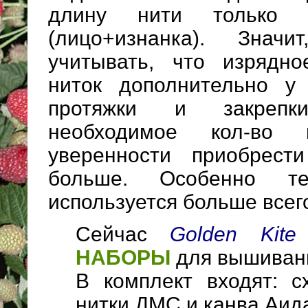
длину нити только 
(лицо+изнанка). Знач
учитывать, что изрядно
ниток дополнительно у
протяжки и закрепк
необходимое кол-во
уверенности приобрест
больше. Особенно т
используется больше всег
Сейчас
Golden Kit
НАБОРЫ
для вышиван
В комплект входят: с
нитки ДМС и канва Аид