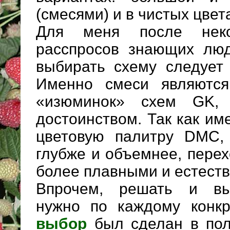
(смесями) и в чистых цвет
Для меня после нек
расспросов знающих люд
выбирать схему следует 
Именно смеси являются
«изюминок» схем GK,
достоинством. Так как и
цветовую палитру DМС,
глубже и объемнее, пере
более плавными и естест
Впрочем, решать и выб
нужно по каждому конк
выбор
был сделан в пол