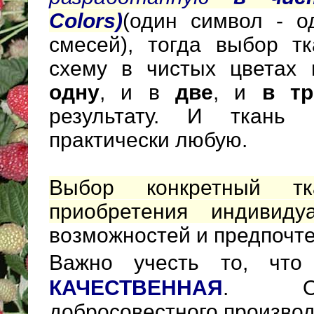
Colors)
(один символ - о
смесей), тогда выбор тк
схему в чистых цветах
одну
, и в
две
, и
в тр
результату. И ткань 
практически любую.
Выбор конкретный 
приобретения индивиду
возможностей и предпоч
Важно учесть то, чт
КАЧЕСТВЕННАЯ
. От
добросовестного производ