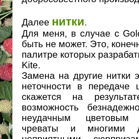
нитки
Далее
.
Для меня, в случае с Gol
быть не может. Это, конеч
палитре которых разраба
Kite.
Замена на другие нитки 
неточности в передаче ц
скажется на результ
возможность безнадежн
неудачным цветовым
чреваты и многими 
неприятными сюрприз