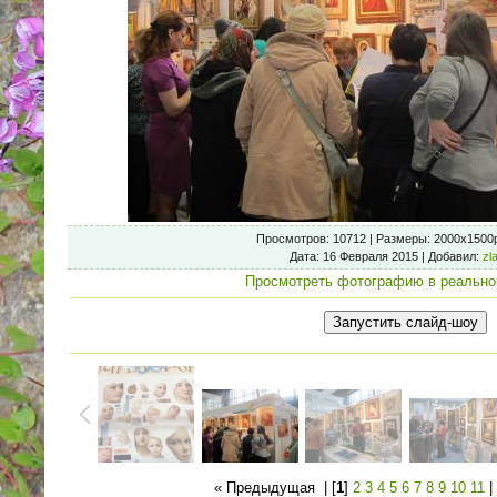
Просмотров
: 10712 |
Размеры
: 2000x1500
Дата
: 16 Февраля 2015 |
Добавил
:
zl
Просмотреть фотографию в реально
« Предыдущая
| [
1
]
2
3
4
5
6
7
8
9
10
11