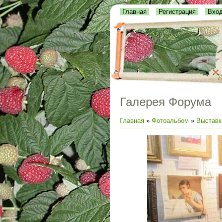
Главная
Регистрация
Вхо
Галерея Форума
Главная
»
Фотоальбом
»
Выставк