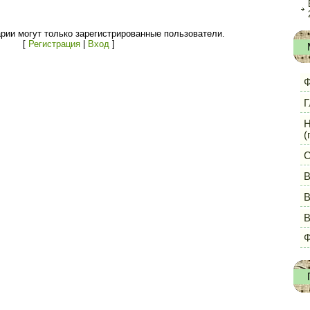
рии могут только зарегистрированные пользователи.
[
Регистрация
|
Вход
]
Ф
Г
Н
(
С
В
В
Ф