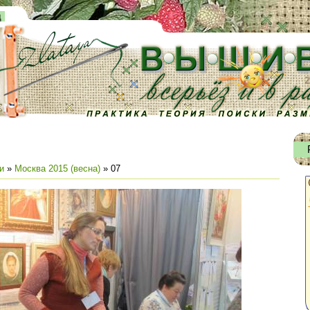
д
и
»
Москва 2015 (весна)
» 07