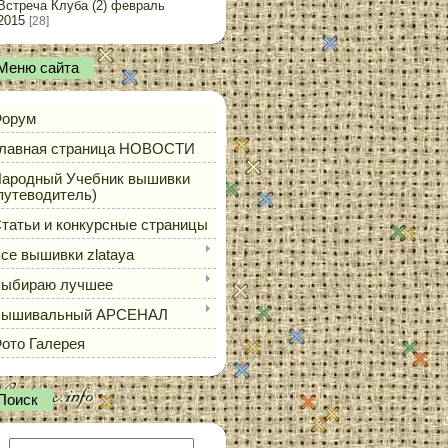
Встреча Клуба (2) февраль
2015
[28]
Меню сайта
орум
лавная страница НОВОСТИ
ародный Учебник вышивки
путеводитель)
татьи и конкурсные страницы
се вышивки zlataya
ыбираю лучшее
Вышивальный АРСЕНАЛ
ото Галерея
Поиск