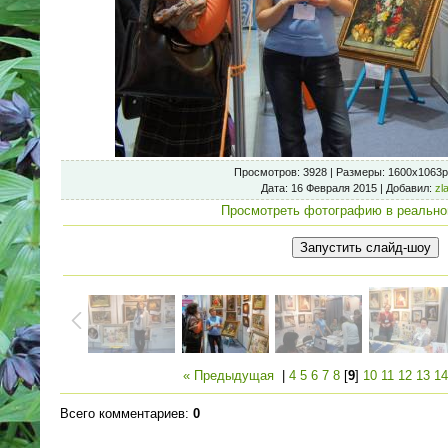
Просмотров
: 3928 |
Размеры
: 1600x1063p
Дата
: 16 Февраля 2015 |
Добавил
:
zl
Просмотреть фотографию в реально
« Предыдущая
|
4
5
6
7
8
[
9
]
10
11
12
13
14
Всего комментариев
:
0