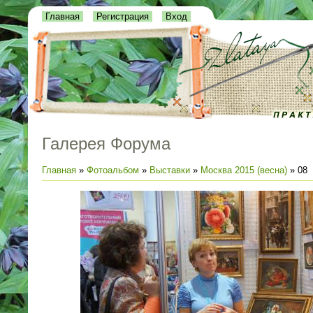
Главная
Регистрация
Вход
Галерея Форума
Главная
»
Фотоальбом
»
Выставки
»
Москва 2015 (весна)
» 08