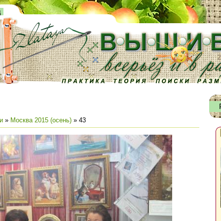
д
и
»
Москва 2015 (осень)
» 43