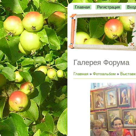
Главная
Регистрация
Вхо
Галерея Форума
Главная
»
Фотоальбом
»
Выставк