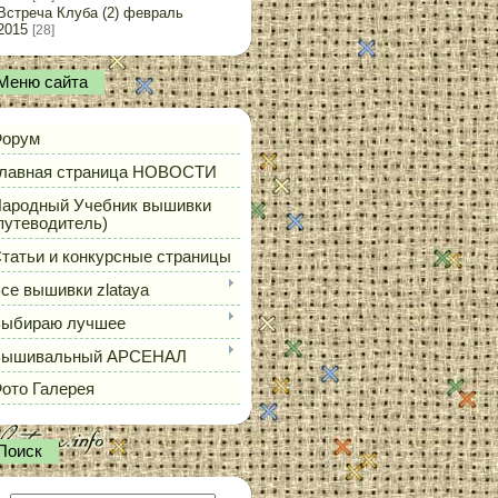
Встреча Клуба (2) февраль
2015
[28]
Меню сайта
орум
лавная страница НОВОСТИ
ародный Учебник вышивки
путеводитель)
татьи и конкурсные страницы
се вышивки zlataya
ыбираю лучшее
Вышивальный АРСЕНАЛ
ото Галерея
Поиск