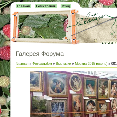
Главная
Регистрация
Вход
Галерея Форума
Главная
»
Фотоальбом
»
Выставки
»
Москва 2015 (осень)
» 001