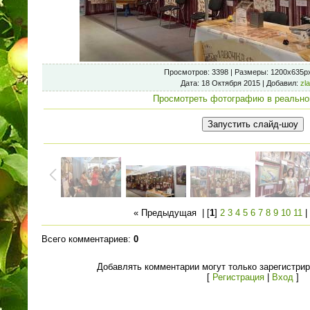
Просмотров
: 3398 |
Размеры
: 1200x635p
Дата
: 18 Октября 2015 |
Добавил
:
zl
Просмотреть фотографию в реально
« Предыдущая
| [
1
]
2
3
4
5
6
7
8
9
10
11
Всего комментариев
:
0
Добавлять комментарии могут только зарегистри
[
Регистрация
|
Вход
]