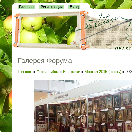
Главная
Регистрация
Вход
Галерея Форума
Главная
»
Фотоальбом
»
Выставки
»
Москва 2015 (осень)
» 000