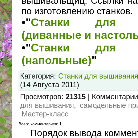
вышивальщиц. Ссылки на
по изготовлению станков.
•"
Станки для в
(диванные и настол
•"
Станки для в
(напольные)
"
Категория
:
Станки для вышивани
(14 Августа 2011)
Просмотров
:
21315
|
Комментарии
для вышивания
,
самодельные пр
Мастер-класс
Всего комментариев
:
1
Порядок вывода коммен