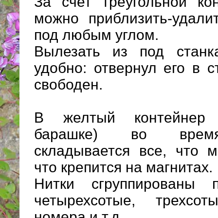
За счет треугольной ко
можно приблизить-удали
под любым углом.
Вылезать из под станк
удобно: отвернул его в с
свободен.
В желтый контейнер 
барашке) во время
складывается все, что м
что крепится на магнитах.
Нитки сгруппированы 
четырехсотые, трехсот
номера и т.д.