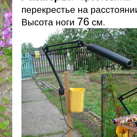
перекрестье на расстоян
76
Высота ноги
см.