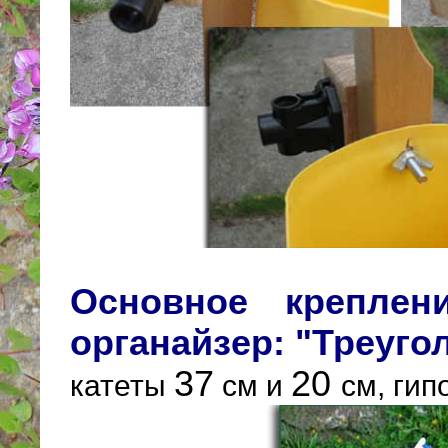
Основное креплен
органайзер: "Треуго
37
20
катеты
см и
см, гип