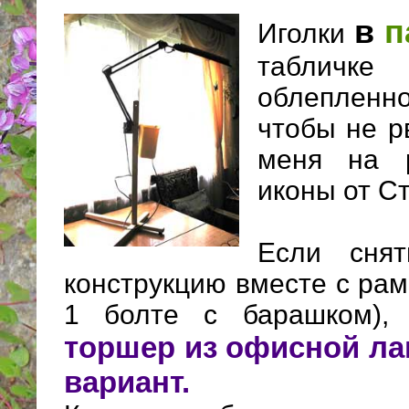
в
п
Иголки
табличке
облеплен
чтобы не р
меня на 
иконы от С
Если снят
конструкцию вместе с рам
1 болте с барашком), 
торшер из офисной ла
вариант.