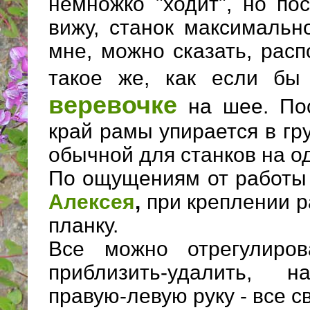
немножко "ходит", но по
вижу, станок максимальн
мне, можно сказать, рас
такое же, как если б
веревочке
на шее. Пос
край рамы упирается в гру
обычной для станков на од
По ощущениям от работы 
Алексея
,
при креплении р
планку.
Все можно отрегулиров
приблизить-удалить, н
правую-левую руку - все с