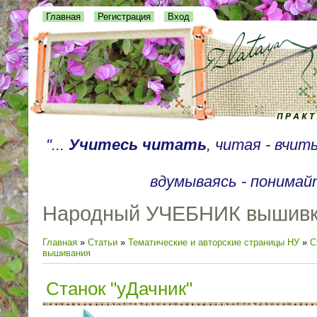
Главная
Регистрация
Вход
"...
Учитесь читать
, читая - вчи
вдумываясь - понимайт
Народный УЧЕБНИК вышив
Главная
»
Статьи
»
Тематические и авторские страницы НУ
»
С
вышивания
Станок "уДачник"