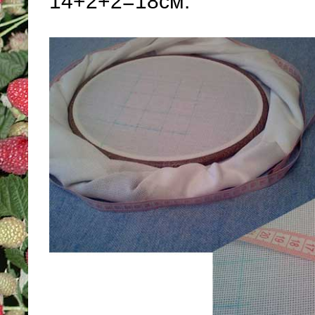
14+2+2=18см.