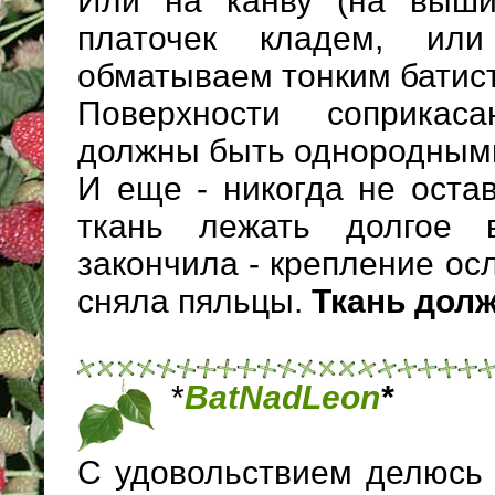
Или на канву (на выши
платочек кладем, ил
обматываем тонким батис
Поверхности соприкас
должны быть однородным
И еще - никогда не оста
ткань лежать долгое 
закончила - крепление ос
сняла пяльцы.
Ткань долж
*
BatNadLeon
*
С удовольствием делюсь