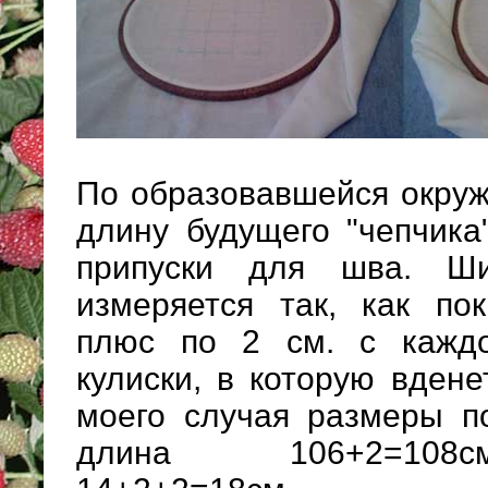
По образовавшейся окруж
длину будущего "чепчика
припуски для шва. Ши
измеряется так, как по
плюс по 2 см. с кажд
кулиски, в которую вдене
моего случая размеры по
длина 106+2=108