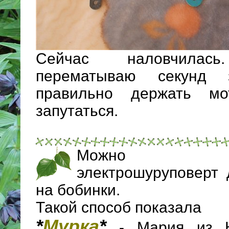
Сейчас наловчила
перематываю секунд 
правильно держать мо
запутаться.
Можно исп
электрошуруповерт 
на бобинки.
Такой способ показала
*
Мурка
*
- Мария из К