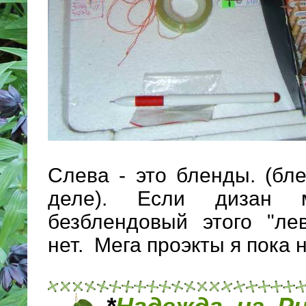
Слева - это бленды. (бл
деле). Если дизан м
безблендовый этого "ле
нет. Мега проэкты я пока 