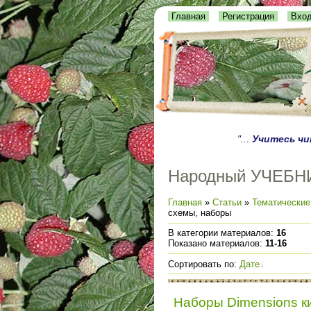
Главная
Регистрация
Вхо
"...
Учитесь ч
Народный УЧЕБН
Главная
»
Статьи
»
Тематические
схемы, наборы
В категории материалов
:
16
Показано материалов
:
11-16
Сортировать по
:
Дате
Наборы Dimensions к