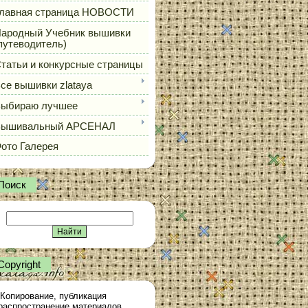
лавная страница НОВОСТИ
ародный Учебник вышивки
путеводитель)
татьи и конкурсные страницы
се вышивки zlataya
ыбираю лучшее
Вышивальный АРСЕНАЛ
ото Галерея
Поиск
Сopyright
Копирование, публикация
распространение материалов