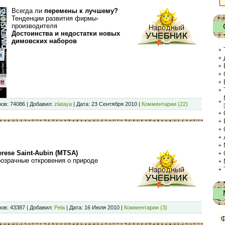
Всегда ли
перемены к лучшему?
Тенденции развития фирмы-
производителя
Достоинства и недостатки новых
димовских наборов
ов:
74086
|
Добавил:
zlataya
|
Дата:
23 Сентября 2010
|
Комментарии (22)
erese Saint-Aubin (MTSA)
розрачные откровения о природе
ов:
43387
|
Добавил:
Pela
|
Дата:
16 Июля 2010
|
Комментарии (3)
Ф