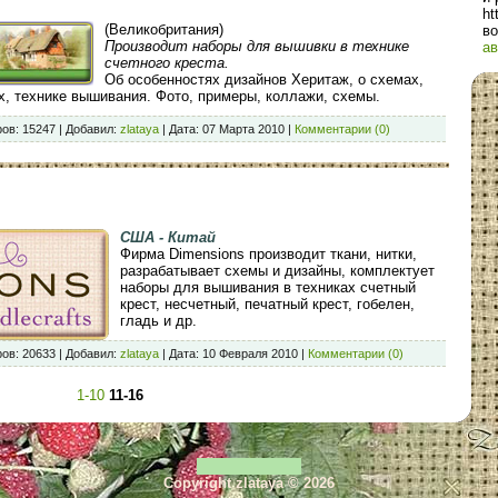
ht
(Великобритания)
во
Производит наборы для вышивки в технике
ав
счетного креста.
Об особенностях дизайнов Херитаж, о схемах,
х, технике вышивания. Фото, примеры, коллажи, схемы.
ов:
15247
|
Добавил:
zlataya
|
Дата:
07 Марта 2010
|
Комментарии (0)
США - Китай
Фирма Dimensions производит ткани, нитки,
разрабатывает схемы и дизайны, комплектует
наборы для вышивания в техниках счетный
крест, несчетный, печатный крест, гобелен,
гладь и др.
ов:
20633
|
Добавил:
zlataya
|
Дата:
10 Февраля 2010
|
Комментарии (0)
1-10
11-16
Copyright zlataya © 2026