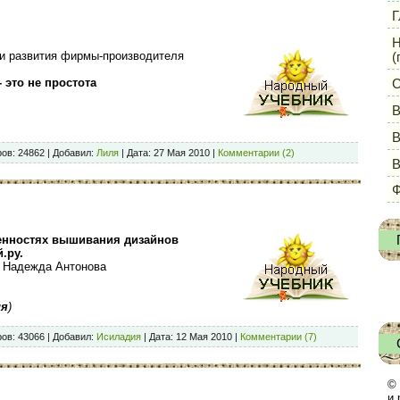
Г
Н
и развития фирмы-производителя
(
- это не простота
С
В
В
ов:
24862
|
Добавил:
Лиля
|
Дата:
27 Мая 2010
|
Комментарии (2)
Ф
енностях вышивания дизайнов
.ру.
 Надежда Антонова
ия
)
ов:
43066
|
Добавил:
Исиладия
|
Дата:
12 Мая 2010
|
Комментарии (7)
© 
и 