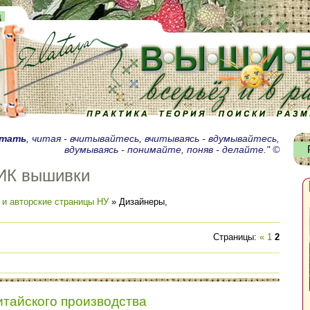
д
итать
, читая - вчитывайтесь, вчитываясь - вдумывайтесь,
вдумываясь - понимайте, поняв - делайте." ©
ИК вышивки
 и авторские страницы НУ
» Дизайнеры,
Страницы
:
«
1
2
итайского производства