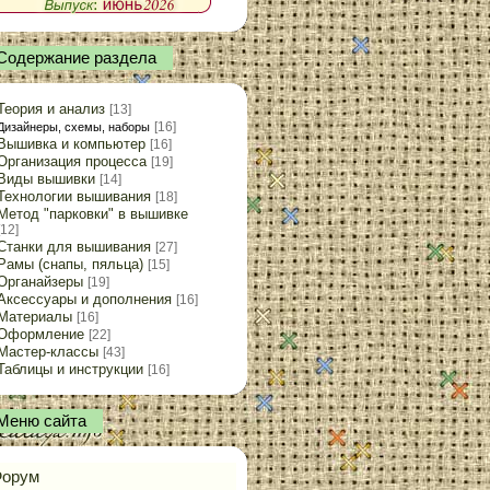
Содержание раздела
Теория и анализ
[13]
[16]
Дизайнеры, схемы, наборы
Вышивка и компьютер
[16]
Организация процесса
[19]
Виды вышивки
[14]
Технологии вышивания
[18]
Метод "парковки" в вышивке
[12]
Станки для вышивания
[27]
Рамы (снапы, пяльца)
[15]
Органайзеры
[19]
Аксессуары и дополнения
[16]
Материалы
[16]
Оформление
[22]
Мастер-классы
[43]
Таблицы и инструкции
[16]
Меню сайта
орум