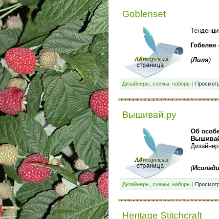
Goblenset
Тенденци
Гобелен 
(
Лиля
)
Дизайнеры, схемы, наборы
|
Просмотр
Вышивай.ру
Об особ
Вышивай
Дизайнер
(
Исилад
Дизайнеры, схемы, наборы
|
Просмотр
Heritage Stitchcraft