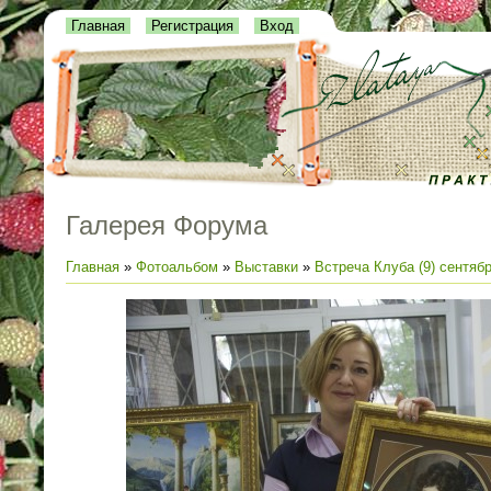
Главная
Регистрация
Вход
Галерея Форума
Главная
»
Фотоальбом
»
Выставки
»
Встреча Клуба (9) сентяб