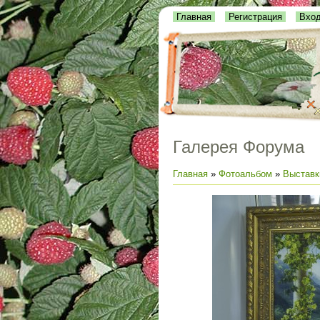
Главная
Регистрация
Вхо
Галерея Форума
Главная
»
Фотоальбом
»
Выставк