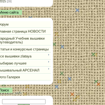
2015
[28]
Меню сайта
орум
лавная страница НОВОСТИ
ародный Учебник вышивки
путеводитель)
татьи и конкурсные страницы
се вышивки zlataya
ыбираю лучшее
Вышивальный АРСЕНАЛ
ото Галерея
Поиск