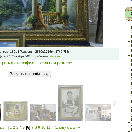
отров
: 1801 |
Размеры
: 2560x1714px/1769.7Kb
Дата
: 01 Октября 2018 |
Добавил
:
zlataya
треть фотографию в реальном размере
щая
|
1
2
3
4
5
[
6
]
7
8
9
10
11
|
Следующая »