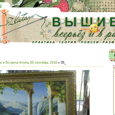
д
и
»
Встреча Клуба (9) сентябрь 2018
» 05_