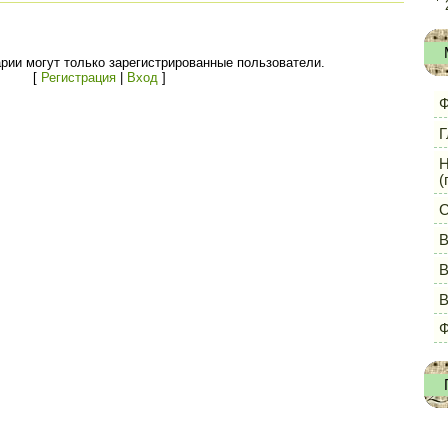
рии могут только зарегистрированные пользователи.
[
Регистрация
|
Вход
]
Ф
Г
Н
(
С
В
В
Ф