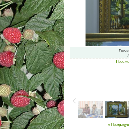
Просм
Просмо
« Предыду