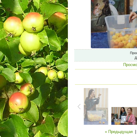
Про
Д
Просмо
« Предыдущая