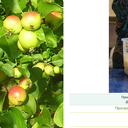
Про
Д
Просмо