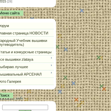
2015
[28]
Меню сайта
орум
лавная страница НОВОСТИ
ародный Учебник вышивки
путеводитель)
татьи и конкурсные страницы
се вышивки zlataya
ыбираю лучшее
Вышивальный АРСЕНАЛ
ото Галерея
Поиск