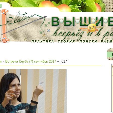
д
и
»
Встреча Клуба (7) сентябрь 2017
» _017