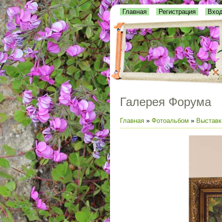
Главная
Регистрация
Вхо
Галерея Форума
Главная
»
Фотоальбом
»
Выставк