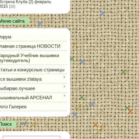
Встреча Клуба (2) февраль
2015
[28]
Меню сайта
орум
лавная страница НОВОСТИ
ародный Учебник вышивки
путеводитель)
татьи и конкурсные страницы
се вышивки zlataya
ыбираю лучшее
Вышивальный АРСЕНАЛ
ото Галерея
Поиск