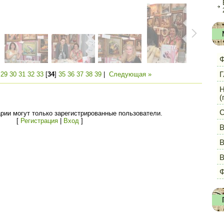
Ф
Г
|
29
30
31
32
33
[
34
]
35
36
37
38
39
|
Следующая »
Н
(
С
рии могут только зарегистрированные пользователи.
[
Регистрация
|
Вход
]
В
В
Ф