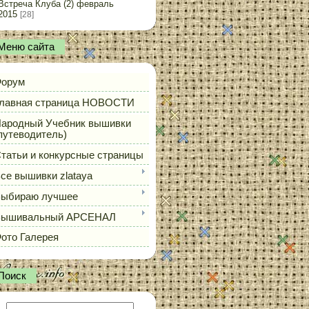
Встреча Клуба (2) февраль
2015
[28]
Меню сайта
орум
лавная страница НОВОСТИ
ародный Учебник вышивки
путеводитель)
татьи и конкурсные страницы
се вышивки zlataya
ыбираю лучшее
Вышивальный АРСЕНАЛ
ото Галерея
Поиск