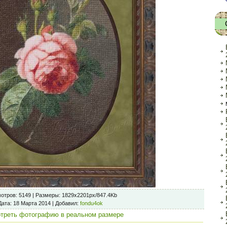
отров
: 5149 |
Размеры
: 1829x2201px/847.4Kb
Дата
: 18 Марта 2014 |
Добавил
:
fondu4ok
треть фотографию в реальном размере