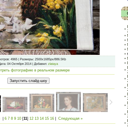
отров
: 4965 |
Размеры
: 2500x1685px/886.5Kb
Дата
: 04 Октября 2014 |
Добавил
:
zlataya
треть фотографию в реальном размере
я
|
6
7
8
9
10
[
11
]
12
13
14
15
16
|
Следующая »