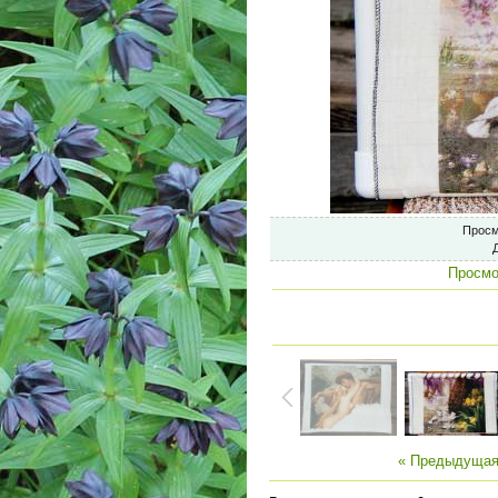
Просм
Просмо
« Предыдуща