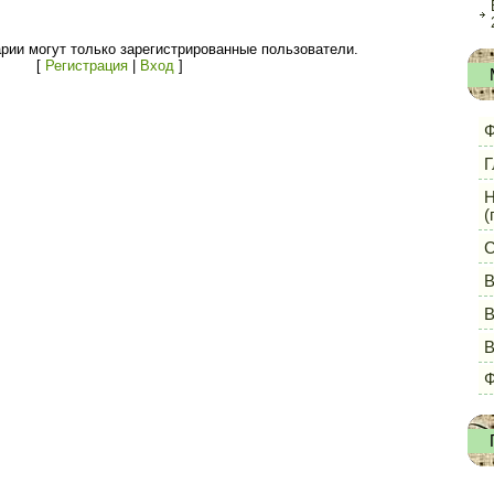
рии могут только зарегистрированные пользователи.
[
Регистрация
|
Вход
]
Ф
Г
Н
(
С
В
В
Ф