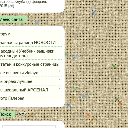
Встреча Клуба (2) февраль
2015
[28]
Меню сайта
орум
лавная страница НОВОСТИ
ародный Учебник вышивки
путеводитель)
татьи и конкурсные страницы
се вышивки zlataya
ыбираю лучшее
Вышивальный АРСЕНАЛ
ото Галерея
Поиск