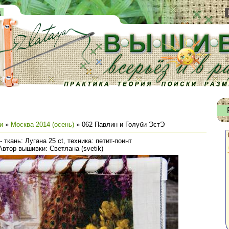
д
и
»
Москва 2014 (осень)
» 062 Павлин и Голуби ЭстЭ
 ткань: Лугана 25 ct, техника: петит-поинт
Автор вышивки: Светлана (svetik)