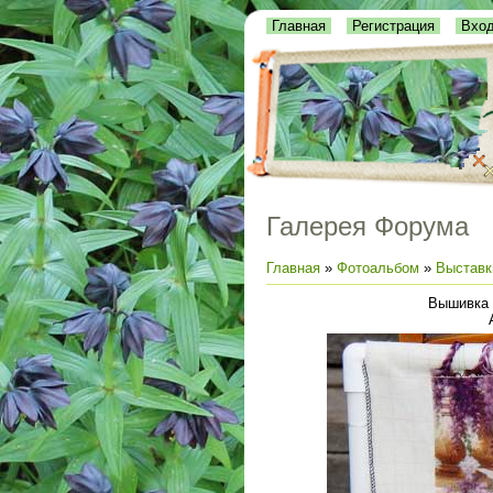
Главная
Регистрация
Вхо
Галерея Форума
Главная
»
Фотоальбом
»
Выставк
Вышивка -