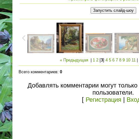
« Предыдущая
|
1
2
[
3
]
4
5
6
7
8
9
10
11
Всего комментариев
:
0
Добавлять комментарии могут только
пользователи.
[
Регистрация
|
Вхо