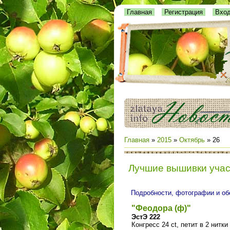
Главная
Регистрация
Вхо
Главная
»
2015
»
Октябрь
»
26
Лучшие вышивки уча
Подробности, фотографии и 
"Феодора (ф)"
ЭстЭ 222
Конгресс 24 ct, петит в 2 нитки