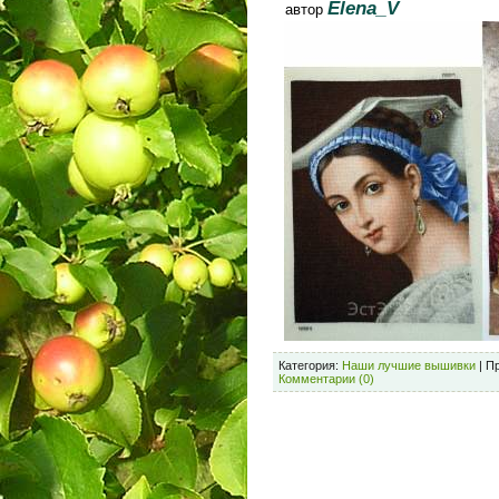
Elena_V
автор
Категория:
Наши лучшие вышивки
| П
Комментарии (0)