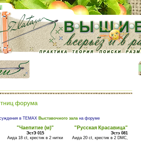
д
стниц форума
обсуждения в ТЕМАХ
Выставочного зала
на форуме
"Чаепитие (м)"
"Русская Красавица"
ЭстЭ 015
Эстэ 081
Аида 18 ct, крестик в 2 нитки
Аида 20 ct, крестик в 2 DMC,