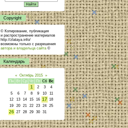
Сopyright
© Копирование, публикация
и распространение материалов
http://zlataya.info/
возможны только с разрешения
автора и владельца сайта
©
Календарь
«
Октябрь 2015
»
Пн
Вт
Ср
Чт
Пт
Сб
Вс
1
2
3
4
5
6
7
8
9
10
11
17
12
13
14
15
16
18
19
20
21
22
23
24
25
26
27
28
29
30
31