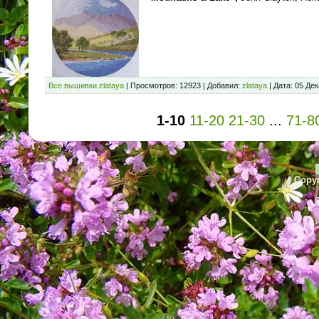
Все вышивки zlataya
|
Просмотров:
12923
|
Добавил:
zlataya
|
Дата:
05 Дек
1-10
11-20
21-30
...
71-8
Copyr