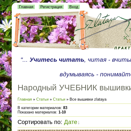
Главная
Регистрация
Вход
"...
Учитесь читать
, читая - вчит
вдумываясь - понимайте
Народный УЧЕБНИК вышивк
Главная
»
Статьи
»
Статьи
» Все вышивки zlataya
В категории материалов
:
83
Показано материалов
:
1-10
Сортировать по
:
Дате