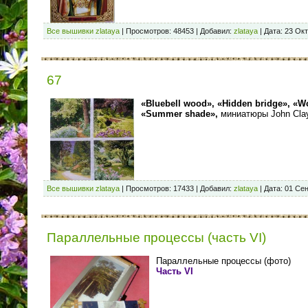
Все вышивки zlataya
|
Просмотров:
48453
|
Добавил:
zlataya
|
Дата:
23 Окт
67
«Bluebell wood», «Hidden bridge», «W
«Summer shade»,
миниатюры John Clay
Все вышивки zlataya
|
Просмотров:
17433
|
Добавил:
zlataya
|
Дата:
01 Сен
Параллельные процессы (часть VI)
Параллельные процессы (фото)
Часть VI