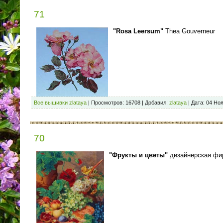
71
"Rosa Leersum"
Thea Gouverneur
Все вышивки zlataya
|
Просмотров:
16708
|
Добавил:
zlataya
|
Дата:
04 Но
70
"Фрукты и цветы"
дизайнерская фи