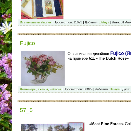
Все вышивки zlataya
|
Просмотров:
11023
|
Добавил:
zlataya
|
Дата:
31 Авг
Fujico
Fujico (
О вышивании дизайнов
на примере
611 «The Dutch Rose»
Дизайнеры, схемы, наборы
|
Просмотров:
68029
|
Добавил:
zlataya
|
Дата:
57_5
«Mast Pine Forest»
Gol