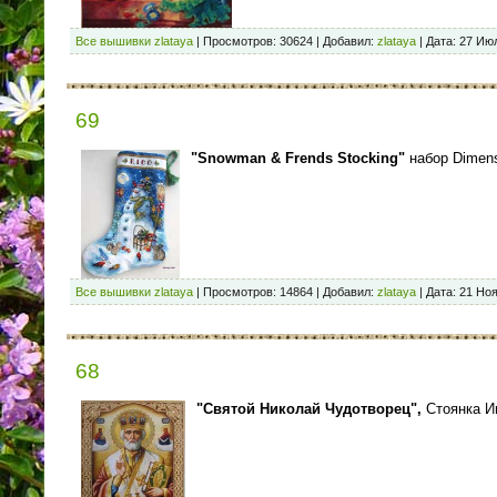
Все вышивки zlataya
|
Просмотров:
30624
|
Добавил:
zlataya
|
Дата:
27 Ию
69
"Snowman & Frends Stocking"
набор Dimen
Все вышивки zlataya
|
Просмотров:
14864
|
Добавил:
zlataya
|
Дата:
21 Ноя
68
"Святой Николай Чудотворец",
Стоянка И