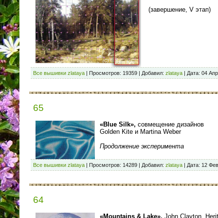
(завершение, V этап)
Все вышивки zlataya
|
Просмотров:
19359
|
Добавил:
zlataya
|
Дата:
04 Апр
65
«Blue Silk»,
совмещение дизайнов
Golden Kite и Martina Weber
Продолжение эксперимента
Все вышивки zlataya
|
Просмотров:
14289
|
Добавил:
zlataya
|
Дата:
12 Фев
64
«Mountains & Lake»,
John Clayton, Heri