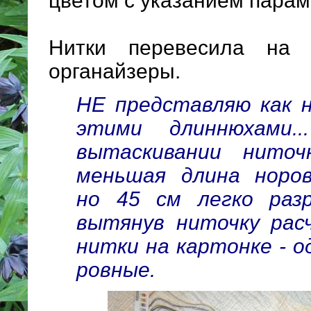
цветом с указанием парам
Нитки перевесила на 
органайзеры.
НЕ представляю как н
этими длиннюхами.
вытаскивании ниточ
меньшая длина норо
но 45 см легко разр
вытянув ниточку рас
нитки на картонке - о
ровные.