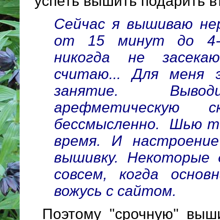
успеть вышить подарить в
Сейчас я вышиваю нер
от 15 минут до 4-
никогда не засека
считаю... Для меня 
занятие. Выво
арефметическую с
бессмысленно. Шью то
время. И настроени
вышивку. Некоторые
совсем, когда основ
вожусь с сайтом.
Поэтому "срочную" выши