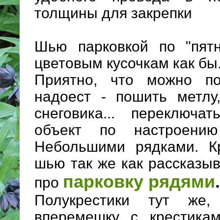
толщины для закрепки
Шью парковкой по "пят
цветовым кусочкам как бы
Приятно, что можно п
надоест - пошить метлу
снеговика... переключа
объект по настроени
Небольшими рядками. Кр
шью так же как рассказы
парковку рядями
.
про
Полукрестики тут же,
вперемешку с крестикам