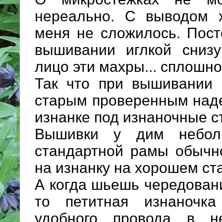
нереально. С выводом х
меня не сложилось. Пост
вышивании иглкой снизу
лицо эти махры... сплошно
Так что при вышивании 
старым проверенным над
изнанке под изнаночные с
Вышивки у дим небол
стандартной рамы обычно
на изнанку на хорошем ста
А когда шьешь чередовани
то петитная изнаночк
удобного провода в н