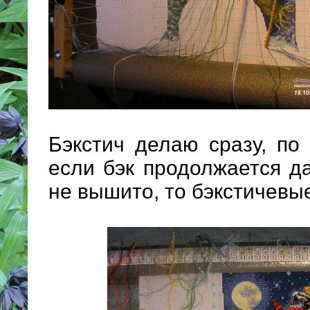
Бэкстич делаю сразу, по 
если бэк продолжается д
не вышито, то бэкстичевые