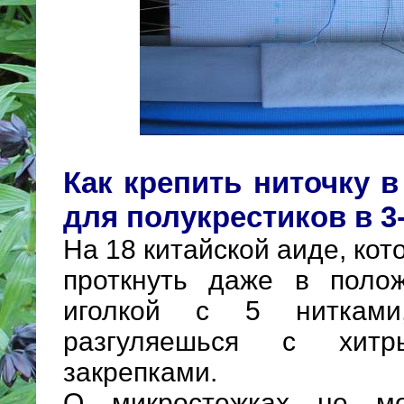
Как крепить ниточку в
для полукрестиков в 3
На 18 китайской аиде, ко
проткнуть даже в поло
иголкой с 5 ниткам
разгуляешься с хи
закрепками.
О микростежках не м