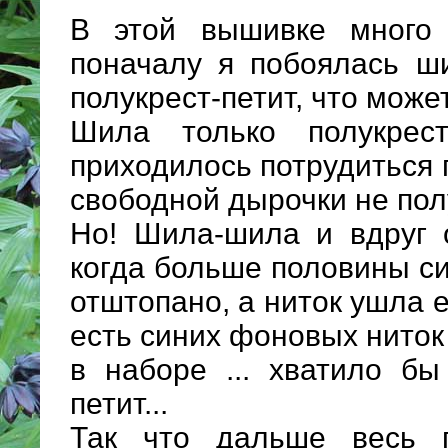
В этой вышивке много
поначалу я побоялась ш
полукрест-петит, что может
Шила только полукрес
приходилось потрудиться 
свободной дырочки не пол
Но! Шила-шила и вдруг 
когда больше половины с
отштопано, а ниток ушла е
есть синих фоновых ниток
в наборе ... хватило б
петит...
Так что дальше весь 