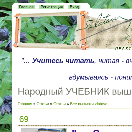
Главная
Регистрация
Вход
"...
Учитесь читать
, читая - 
вдумываясь - пони
Народный УЧЕБНИК выш
Главная
»
Статьи
»
Статьи
»
Все вышивки zlataya
69