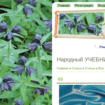
Главная
Регистрация
Вхо
"...
Учи
Народный УЧЕБН
Главная
»
Статьи
»
Статьи
»
Все 
65