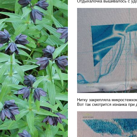
Отдыхалочка вышивалось с уд
Нитку закрепляла микростежко
Вот так смотрится изнанка при 