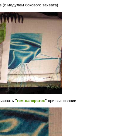
 (с модулем бокового захвата)
льзовать
"
гем-наперсток
"
при вышивании.