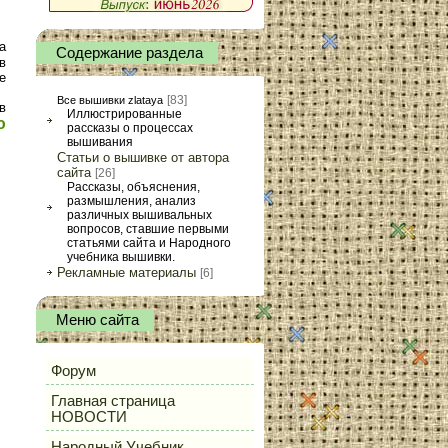
а
Содержание раздела
в
е
[83]
Все вышивки zlataya
в
Иллюстрированные
ю
рассказы о процессах
вышивания
Статьи о вышивке от автора
сайта
[26]
Рассказы, объяснения,
размышления, анализ
различных вышивальных
вопросов, ставшие первыми
статьями сайта и Народного
учебника вышивки.
Рекламные материалы
[6]
Меню сайта
Форум
Главная страница
НОВОСТИ
Народный Учебник