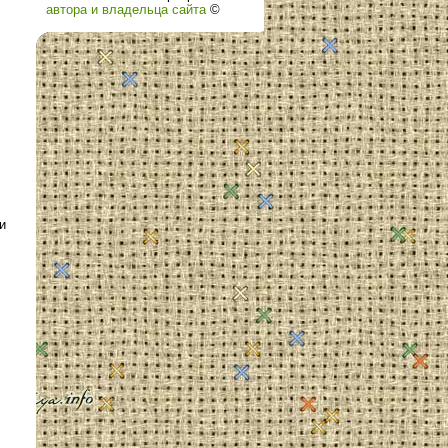
автора и владельца сайта
©
и