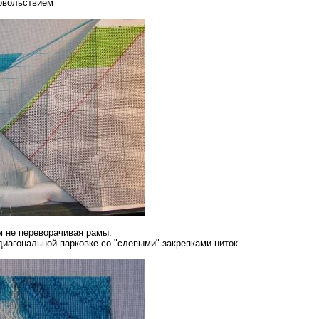
овольствием
м не переворачивая рамы.
диагональной парковке со "слепыми" закрепками ниток.