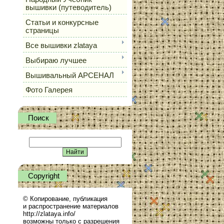
вышивки (путеводитель)
Статьи и конкурсные
страницы
Все вышивки zlataya
Выбираю лучшее
Вышивальный АРСЕНАЛ
Фото Галерея
Поиск
Сopyright
© Копирование, публикация
и распространение материалов
http://zlataya.info/
возможны только с разрешения