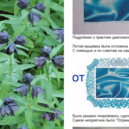
Подробнее о практике диагона
Потом вышивка была отложена п
С помощью и по советам на на
Было решено попробовать сдел
Самое неприятное было "Ограни